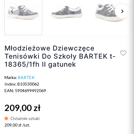
keyboard_arrow_left
keyboard_arrow_right
Poprzedni
Na
Młodzieżowe Dziewczęce
Tenisówki Do Szkoły BARTEK t-
18365/1fh II gatunek
Marka:
BARTEK
Index: B10530062
EAN: 5904699492069
209,00 zł
Ostatnie sztuki
209,00 zł /szt.