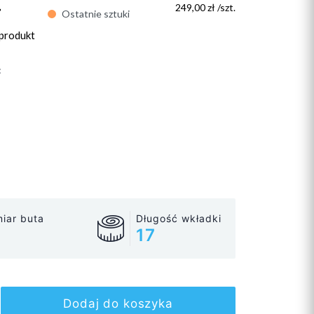
ł
249,00 zł /szt.
Ostatnie sztuki
 produkt
:
iar buta
Długość wkładki
17
Dodaj do koszyka