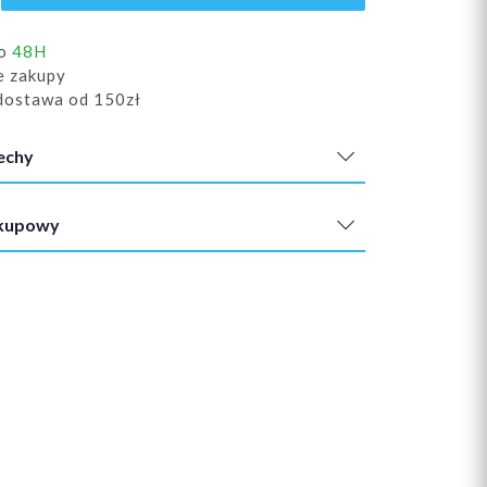
do
48H
e zakupy
ostawa od 150zł
echy
akupowy