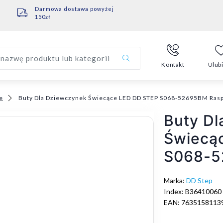
Darmowa dostawa powyżej
150zł
nazwę produktu lub kategorii
Kontakt
Ulub
e
Buty Dla Dziewczynek Świecące LED DD STEP S068-52695BM Ras
Buty Dl
Świecą
S068-5
Marka:
DD Step
Index: B36410060
EAN: 7635158113