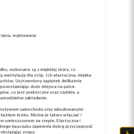
rzana, wyjmowana
odku, wykonane są z miękkiej skóry, co
 wentylację dla stóp. Ich elastyczna, miękka
chów. Usztywniony zapiętek delikatnie
e pozostawiając dużo miejsca na palce.
ów, co jest praktyczne oraz szybkie, a
samodzielne zakładanie.
ą z motywem samochodu oraz wbudowanymi
 każdym kroku. Można je łatwo włączać i
em umieszczonym na rzepie. Elastyczna i
lnego kauczuku zapewnia dobrą przyczepność
 obciążając stopy.