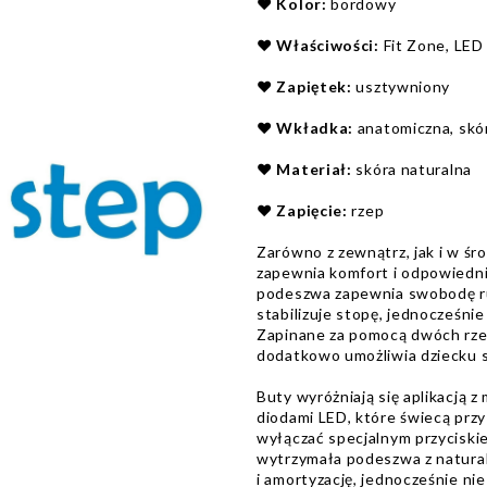
❤️
Kolor:
bordowy
❤️
Właściwości:
Fit Zone, LED
❤️
Zapiętek:
usztywniony
❤️
Wkładka:
anatomiczna, skó
❤️
Materiał:
skóra naturalna
❤️
Zapięcie:
rzep
Zarówno z zewnątrz, jak i w śr
zapewnia komfort i odpowiednią
podeszwa zapewnia swobodę ru
stabilizuje stopę, jednocześni
Zapinane za pomocą dwóch rzep
dodatkowo umożliwia dziecku 
Buty wyróżniają się aplikacj
diodami LED, które świecą przy
wyłączać specjalnym przyciski
wytrzymała podeszwa z natura
i amortyzację, jednocześnie nie