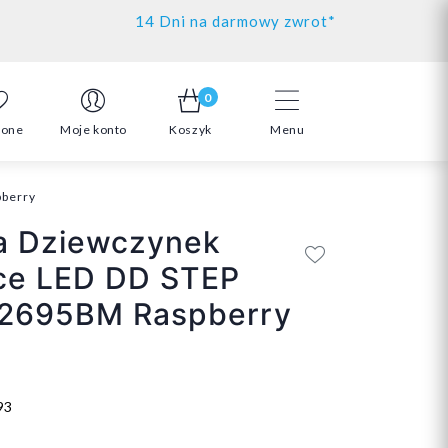
14 Dni na darmowy zwrot*
0
ione
Moje konto
Koszyk
Menu
pberry
a Dziewczynek
ce LED DD STEP
2695BM Raspberry
93