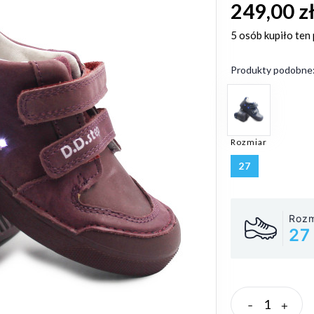
249,00 z
5 osób
kupiło ten
Produkty podobne
Rozmiar
27
Rozm
27
-
+