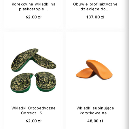
Korekcyjne wkładki na
Obuwie profilaktyczne
płaskostopie...
dziecięce do...
Dodaj do koszyka
Dodaj do koszyka
62,00 zł
137,00 zł
25
26
27
20
22
23
28
29
+6
24
25
+7
Wkładki Ortopedyczne
Wkładki supinujące
Correct LS...
korytkowe na...
Dodaj do koszyka
Dodaj do koszyka
62,00 zł
48,00 zł