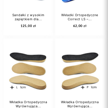
Sandałki z wysokim
Wkładki Ortopedyczne
zapiętkiem dla...
Correct LS –...
Dodaj do koszyka
Dodaj do koszyka
125,00 zł
62,00 zł
20
21
22
20
21
22
23
24
+8
23
24
+23
Wkładka Ortopedyczna
Wkładka Ortopedyczna
Wyrównująca...
Wyrównująca...
Dodaj do koszyka
Dodaj do koszyka