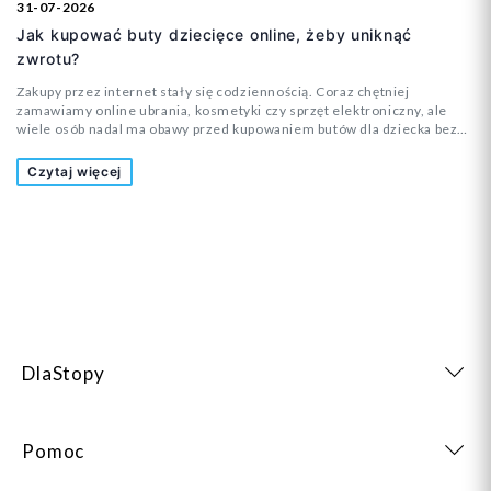
31-07-2026
Jak kupować buty dziecięce online, żeby uniknąć
zwrotu?
Zakupy przez internet stały się codziennością. Coraz chętniej
zamawiamy online ubrania, kosmetyki czy sprzęt elektroniczny, ale
wiele osób nadal ma obawy przed kupowaniem butów dla dziecka bez
wcześniejszego przymierzenia. Czy rozmiar będzie odpowiedni? Czy
but nie okaże się za wąski? A może dziecko nie będzie chciało w nim
Czytaj więcej
chodzić? To pytania, które zadaje sobie wielu rodziców.
DlaStopy
Pomoc