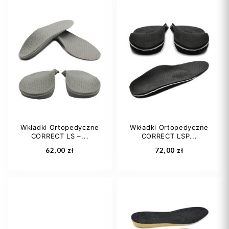
25
26
27
20
21
23
28
29
+13
24
25
+8
Wkładki Ortopedyczne
Wkładki Ortopedyczne
CORRECT LS –...
CORRECT LSP...
Dodaj do koszyka
Dodaj do koszyka
62,00 zł
72,00 zł