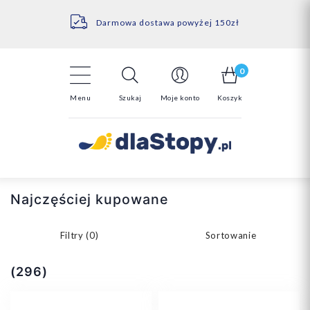
Kontakt
14 Dni na darmowy zwrot*
Darmowa dostawa powyżej 150zł
0
Menu
Szukaj
Moje konto
Koszyk
Najczęściej kupowane
Filtry (
0
)
Sortowanie
(296)