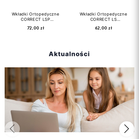
Wkładki Ortopedyczne
Wkładki Ortopedyczne
CORRECT LSP
CORRECT LS
Supinujące –
Korytkowe Supinujące
72,00 zł
62,00 zł
Płaskostopie...
Stopy...
Aktualności
Poprzedni
Na