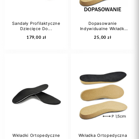
Sandały Profilaktyczne
Dopasowanie
Dziecięce Do...
Indywidualne Wkładki
Dodaj do koszyka
Dodaj do koszyka
Na...
179,00 zł
25,00 zł
21
22
23
24
25
+5
Wkładki Ortopedyczne
Wkładka Ortopedyczna