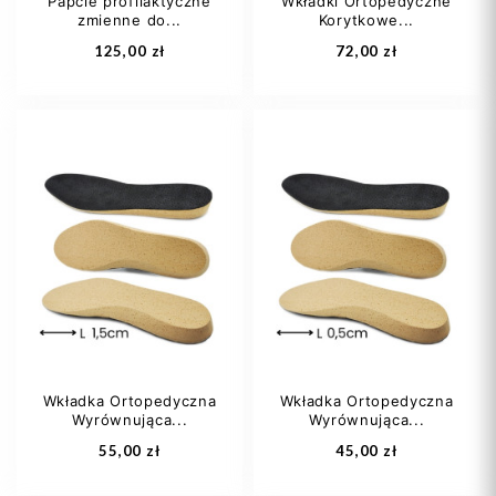
Papcie profilaktyczne
Wkładki Ortopedyczne
zmienne do...
Korytkowe...
Dodaj do koszyka
Dodaj do koszyka
125,00 zł
72,00 zł
21
22
25
22
25
26
26
27
+5
27
28
+16
Wkładka Ortopedyczna
Wkładka Ortopedyczna
Wyrównująca...
Wyrównująca...
Dodaj do koszyka
Dodaj do koszyka
55,00 zł
45,00 zł