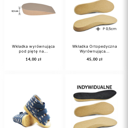
20
21
22
35
40
41
23
24
+23
45
47
Wkładka wyrównująca
Wkładka Ortopedyczna
pod piętę na...
Wyrównująca...
Dodaj do koszyka
Dodaj do koszyka
14,00 zł
45,00 zł
25
26
27
damski
męski
28
29
+13