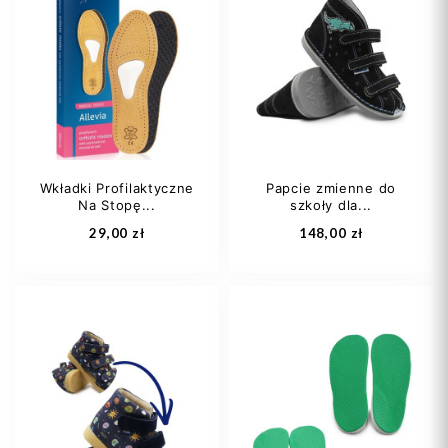
35-37
38-40
35-38
39-42
41-43
44-46
Wkładki Profilaktyczne
Papcie zmienne do
Na Stopę...
szkoły dla...
Dodaj do koszyka
Dodaj do koszyka
29,00 zł
148,00 zł
36
37
38
25
26
27
39
40
+6
28
29
+3