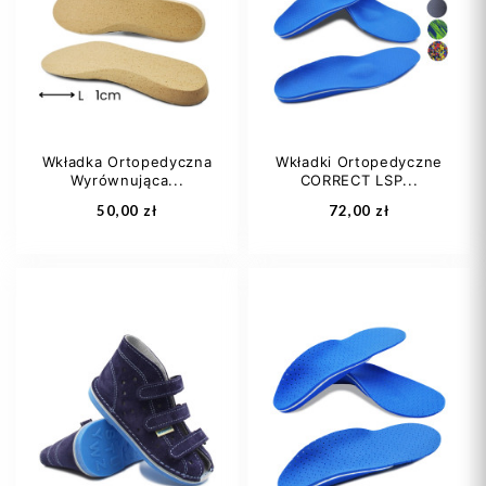
20
21
22
25
26
27
23
24
+23
28
29
+13
Wkładka Ortopedyczna
Wkładki Ortopedyczne
Wyrównująca...
CORRECT LSP...
Dodaj do koszyka
Dodaj do koszyka
50,00 zł
72,00 zł
35
36
37
35
36
37
38
39
+7
38
39
+7