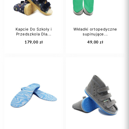
Kapcie Do Szkoły i
Wkładki ortopedyczne
Przedszkola Dla...
supinujące...
Dodaj do koszyka
Dodaj do koszyka
179,00 zł
49,00 zł
21
22
23
24
25
26
24
25
+11
27
28
+11