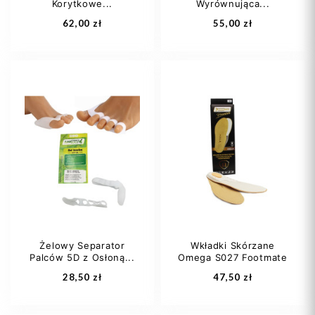
Korytkowe...
Wyrównująca...
Dodaj do koszyka
Dodaj do koszyka
62,00 zł
55,00 zł
23
24
25
35
36
37
27
29
+7
38
39
+7
Żelowy Separator
Wkładki Skórzane
Palców 5D z Osłoną...
Omega S027 Footmate
Dodaj do koszyka
Dodaj do koszyka
28,50 zł
47,50 zł