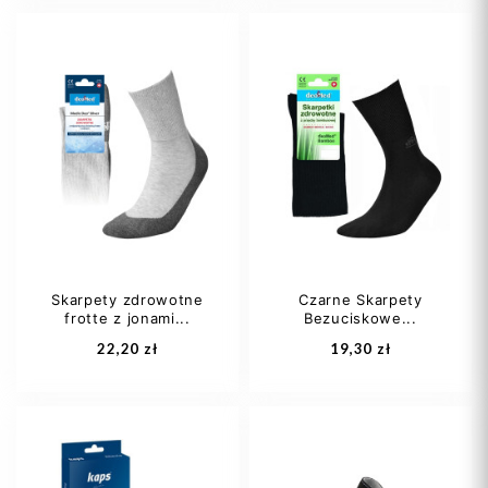
35
36
37
35
36
37
38
39
+7
38
39
+7
Skarpety zdrowotne
Czarne Skarpety
frotte z jonami...
Bezuciskowe...
Dodaj do koszyka
Dodaj do koszyka
22,20 zł
19,30 zł