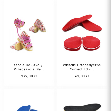
36
37
38
39
40
+4
Kapcie Do Szkoły i
Wkładki Ortopedyczne
Przedszkola Dla...
Correct LS -...
Dodaj do koszyka
Dodaj do koszyka
179,00 zł
62,00 zł