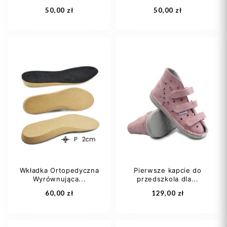
50,00 zł
50,00 zł
25
26
27
25
26
27
28
29
+13
28
29
+13
Wkładka Ortopedyczna
Pierwsze kapcie do
Wyrównująca...
przedszkola dla...
Dodaj do koszyka
Dodaj do koszyka
60,00 zł
129,00 zł