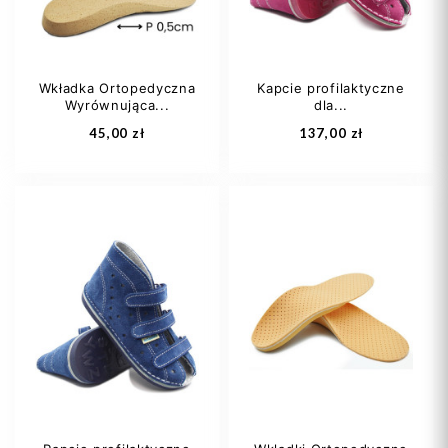
Wkładka Ortopedyczna
Kapcie profilaktyczne
Wyrównująca...
dla...
Dodaj do koszyka
Dodaj do koszyka
45,00 zł
137,00 zł
35
36
37
23
25
26
38
39
+7
27
28
+4