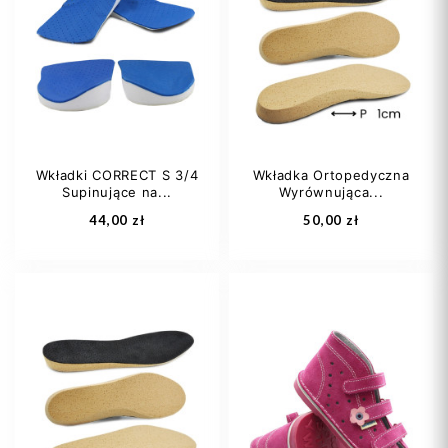
21
22
23
20
21
22
24
25
+5
23
24
+23
Wkładki CORRECT S 3/4
Wkładka Ortopedyczna
Supinujące na...
Wyrównująca...
Dodaj do koszyka
Dodaj do koszyka
44,00 zł
50,00 zł
24-25
26-27
35
36
37
28-29
30-31
38
39
+7
32-33
+2