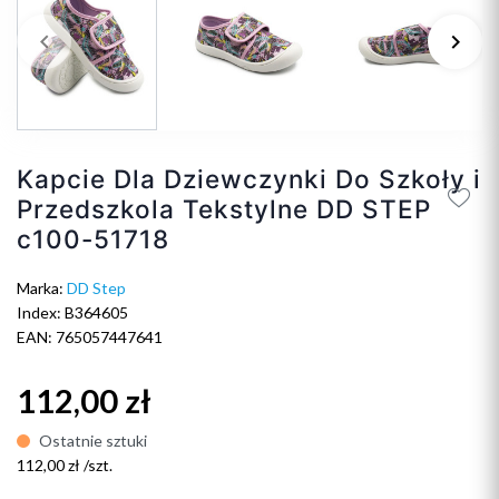
keyboard_arrow_left
keyboard_arrow_right
Poprzedni
Na
Kapcie Dla Dziewczynki Do Szkoły i
Przedszkola Tekstylne DD STEP
c100-51718
Marka:
DD Step
Index: B364605
EAN: 765057447641
112,00 zł
Ostatnie sztuki
112,00 zł /szt.