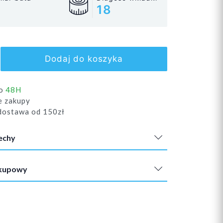
18
Dodaj do koszyka
do
48H
e zakupy
ostawa od 150zł
echy
akupowy