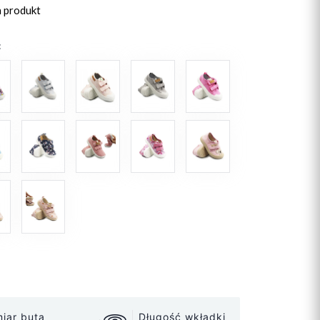
n produkt
:
iar buta
Długość wkładki