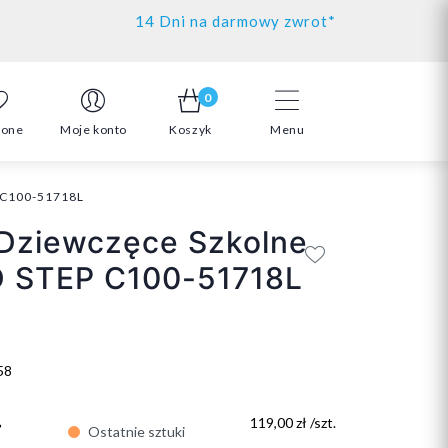
14 Dni na darmowy zwrot*
0
ione
Moje konto
Koszyk
Menu
P C100-51718L
 Dziewczęce Szkolne
D STEP C100-51718L
58
ł
119,00 zł /szt.
Ostatnie sztuki