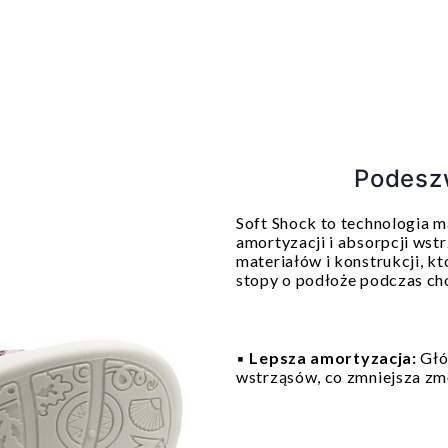
Podesz
Soft Shock to technologia m
amortyzacji i absorpcji wst
materiałów i konstrukcji, kt
stopy o podłoże podczas ch
▪️
Lepsza amortyzacja:
Głó
wstrząsów, co zmniejsza zm