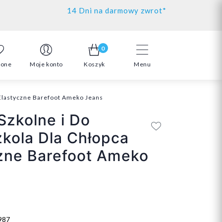
14 Dni na darmowy zwrot*
0
ione
Moje konto
Koszyk
Menu
 Elastyczne Barefoot Ameko Jeans
Szkolne i Do
kola Dla Chłopca
zne Barefoot Ameko
987