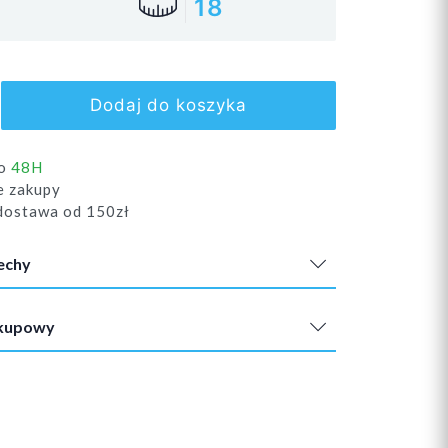
18
Dodaj do koszyka
do
48H
e zakupy
ostawa od 150zł
echy
akupowy