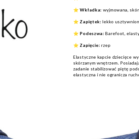
⭐
Wkładka:
wyjmowana, skó
⭐
Zapiętek:
lekko usztywnio
⭐
Podeszwa:
Barefoot, elast
⭐
Zapięcie:
rzep
Elastyczne kapcie dziecięce wy
skórzanym wnętrzem. Posiadają
zadanie stabilizować piętę po
elastyczna i nie ogranicza ruc