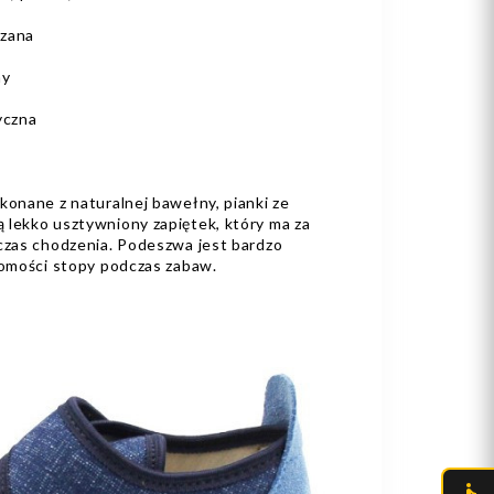
rzana
ny
yczna
konane z naturalnej bawełny, pianki ze
 lekko usztywniony zapiętek, który ma za
dczas chodzenia. Podeszwa jest bardzo
homości stopy podczas zabaw.