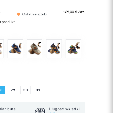
ł
169,00 zł /szt.
Ostatnie sztuki
n produkt
:
28
29
30
31
iar buta
Długość wkładki