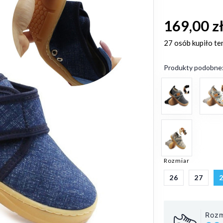
169,00 z
27 osób
kupiło te
Produkty podobne
Rozmiar
26
27
Rozm