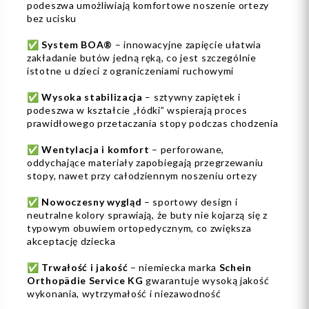
podeszwa umożliwiają komfortowe noszenie ortezy
bez ucisku
✅
System BOA®
– innowacyjne zapięcie ułatwia
zakładanie butów jedną ręką, co jest szczególnie
istotne u dzieci z ograniczeniami ruchowymi
✅
Wysoka stabilizacja
– sztywny zapiętek i
podeszwa w kształcie „łódki” wspierają proces
prawidłowego przetaczania stopy podczas chodzenia
✅
Wentylacja i komfort
– perforowane,
oddychające materiały zapobiegają przegrzewaniu
stopy, nawet przy całodziennym noszeniu ortezy
✅
Nowoczesny wygląd
– sportowy design i
neutralne kolory sprawiają, że buty nie kojarzą się z
typowym obuwiem ortopedycznym, co zwiększa
akceptację dziecka
✅
Trwałość i jakość
– niemiecka marka
Schein
Orthopädie Service KG
gwarantuje wysoką jakość
wykonania, wytrzymałość i niezawodność