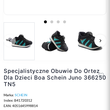
keyboard_arrow_left
keyboard_arrow_right
Poprzedni
Na
Specjalistyczne Obuwie Do Ortez
Dla Dzieci Boa Schein Juno 366250
TN5
Marka:
SCHEIN
Index: B41720312
EAN: 4051645998814