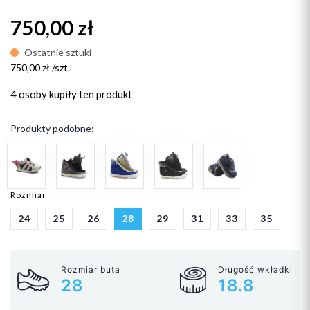
750,00 zł
Ostatnie sztuki
750,00 zł /szt.
4 osoby
kupiły ten produkt
Produkty podobne:
Rozmiar
24
25
26
28
29
31
33
35
Rozmiar buta
Długość wkładki
28
18.8