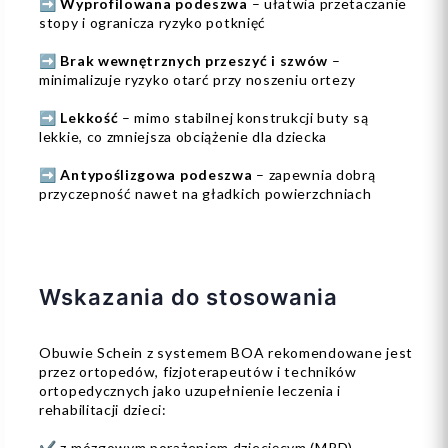
➡️ Wyprofilowana podeszwa
– ułatwia przetaczanie
stopy i ogranicza ryzyko potknięć
➡️ Brak wewnętrznych przeszyć i szwów
–
minimalizuje ryzyko otarć przy noszeniu ortezy
➡️ Lekkość
– mimo stabilnej konstrukcji buty są
lekkie, co zmniejsza obciążenie dla dziecka
➡️ Antypoślizgowa podeszwa
– zapewnia dobrą
przyczepność nawet na gładkich powierzchniach
Wskazania do stosowania
Obuwie Schein z systemem BOA rekomendowane jest
przez ortopedów, fizjoterapeutów i techników
ortopedycznych jako uzupełnienie leczenia i
rehabilitacji dzieci:
✔️ z mózgowym porażeniem dziecięcym (MPD)