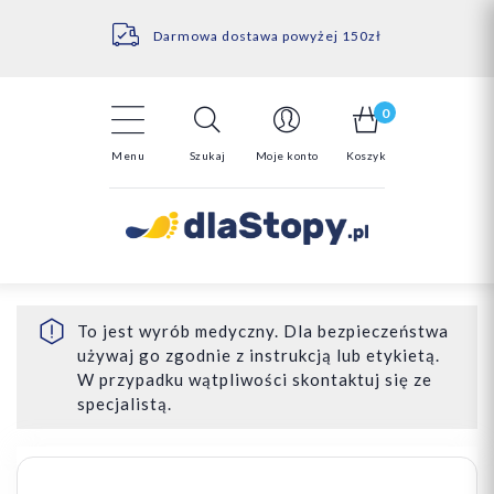
Kontakt
14 Dni na darmowy zwrot*
Darmowa dostawa powyżej 150zł
0
Menu
Szukaj
Moje konto
Koszyk
To jest wyrób medyczny. Dla bezpieczeństwa
używaj go zgodnie z instrukcją lub etykietą.
W przypadku wątpliwości skontaktuj się ze
specjalistą.