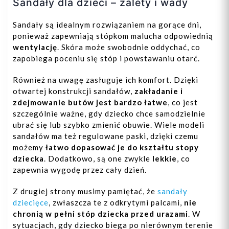
Sandały dla dzieci – zalety i wady
Sandały są idealnym rozwiązaniem na gorące dni,
ponieważ zapewniają stópkom malucha odpowiednią
wentylację
. Skóra może swobodnie oddychać, co
zapobiega poceniu się stóp i powstawaniu otarć.
Również na uwagę zasługuje ich komfort. Dzięki
otwartej konstrukcji sandałów,
zakładanie i
zdejmowanie butów jest bardzo łatwe
, co jest
szczególnie ważne, gdy dziecko chce samodzielnie
ubrać się lub szybko zmienić obuwie. Wiele modeli
sandałów ma też regulowane paski, dzięki czemu
możemy
łatwo dopasować je do kształtu stopy
dziecka
. Dodatkowo, są one zwykle
lekkie
, co
zapewnia wygodę przez cały dzień.
Z drugiej strony musimy pamiętać, że
sandały
dziecięce
, zwłaszcza te z odkrytymi palcami,
nie
chronią w pełni stóp dziecka przed urazami
. W
sytuacjach, gdy dziecko biega po nierównym terenie