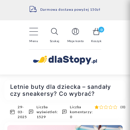
Kontakt
14 Dni na darmowy zwrot*
Darmowa dostawa powyżej 150zł
0
Menu
Szukaj
Moje konto
Koszyk
Letnie buty dla dziecka – sandały
czy sneakersy? Co wybrać?
29-
Liczba
Liczba
(0)
03-
wyświetleń:
komentarzy:
2025
1529
0