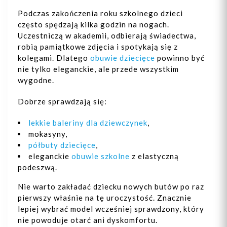
30
31
32
33
Podczas zakończenia roku szkolnego dzieci
często spędzają kilka godzin na nogach.
34
Uczestniczą w akademii, odbierają świadectwa,
+4
robią pamiątkowe zdjęcia i spotykają się z
kolegami. Dlatego
obuwie dziecięce
powinno być
nie tylko eleganckie, ale przede wszystkim
wygodne.
Dobrze sprawdzają się:
Dodaj do koszyka
lekkie baleriny dla dziewczynek
,
mokasyny,
półbuty dziecięce
,
eleganckie
obuwie szkolne
z elastyczną
podeszwą.
Nie warto zakładać dziecku nowych butów po raz
pierwszy właśnie na tę uroczystość. Znacznie
lepiej wybrać model wcześniej sprawdzony, który
nie powoduje otarć ani dyskomfortu.