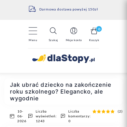
Kontakt
14 Dni na darmowy zwrot*
Darmowa dostawa powyżej 150zł
0
Menu
Szukaj
Moje konto
Koszyk
Jak ubrać dziecko na zakończenie
roku szkolnego? Elegancko, ale
wygodnie
10-
Liczba
Liczba
(2)
06-
wyświetleń:
komentarzy:
2026
1243
0