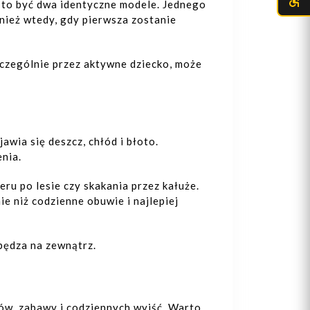
 to być dwa identyczne modele. Jednego
nież wtedy, gdy pierwsza zostanie
szczególnie przez aktywne dziecko, może
Dodaj do koszyka
Dodaj do 
awia się deszcz, chłód i błoto.
nia.
ru po lesie czy skakania przez kałuże.
e niż codzienne obuwie i najlepiej
spędza na zewnątrz.
ów, zabawy i codziennych wyjść. Warto