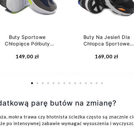
Buty Sportowe
Buty Na Jesień Dla
Chłopięce Półbuty
Chłopca Sportowe
jesienne Bartek
Sneakersy Bartek
149,00 zł
169,00 zł
11622004
11602002
datkową parę butów na zmianę?
uża, mokra trawa czy błotnista ścieżka często są znacznie 
e po intensywnej zabawie wymagać wysuszenia i wyczyszc
21
22
21
22