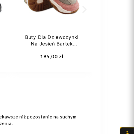
Buty Dla Dziewczynki
Buty Półbuty
Na Jesień Bartek
BARTEK 1
11131027
Komforto
195,00 zł
179,0
Sporto
ciekawsze niż pozostanie na suchym
zenia.
21
22
23
24