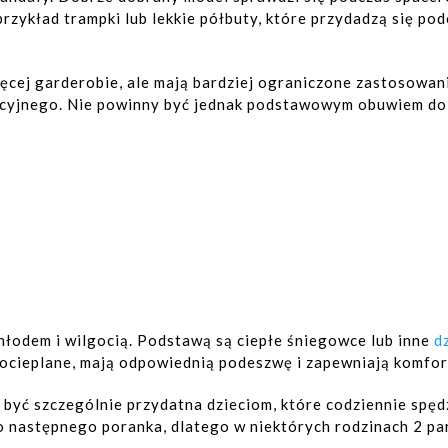
przykład trampki lub lekkie półbuty, które przydadzą się po
ęcej garderobie, ale mają bardziej ograniczone zastosowanie
acyjnego. Nie powinny być jednak podstawowym obuwiem do 
hłodem i wilgocią. Podstawą są ciepłe śniegowce lub inne
d
ocieplane, mają odpowiednią podeszwę i zapewniają komfor
ć szczególnie przydatna dzieciom, które codziennie spęd
 następnego poranka, dlatego w niektórych rodzinach 2 pa