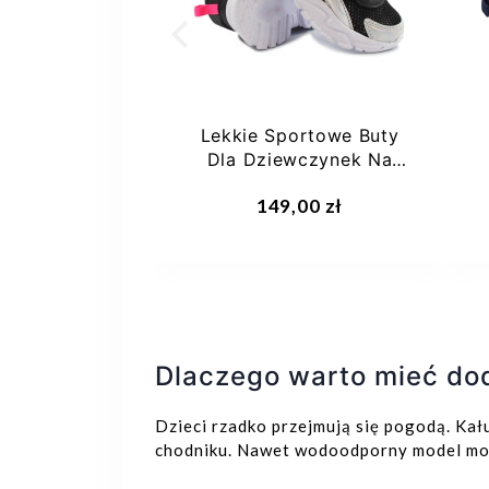
owe Buty
Lekkie Sportowe Buty
e Na Jesień
Dla Dziewczynek Na
0-51 30-51
Jesień Bartek 15435002
,01 zł
149,00 zł
ranat
Dlaczego warto mieć do
Dzieci rzadko przejmują się pogodą. Kał
chodniku. Nawet wodoodporny model moż
28
29
27
30