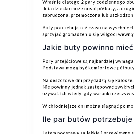
Właśnie dlatego 2 pary codziennego obu
dnia dziecko może nosić półbuty, a drug
zabrudzona, przemoczona lub uszkodzon
Buty potrzebują też czasu na wyschnięcie
sprzyjać gromadzeniu się wilgoci wewną
Jakie buty powinno mieć 
do koszyka
Dodaj do koszyka
Pory przejściowe są najbardziej wymagają
Podstawą mogą być komfortowe półbuty 
Na deszczowe dni przydadzą się kalosze.
Nie powinny jednak zastępować zwykłych 
używać ich wtedy, gdy warunki rzeczywi
W chłodniejsze dni można sięgnąć po mod
Ile par butów potrzebuje
Latem podstawą są lekkie i przewiewne 