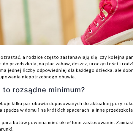
ozrastać, a rodzice często zastanawiają się, czy kolejna pa
do przedszkola, na plac zabaw, deszcz, uroczystości i rod
ma jednej liczby odpowiedniej dla każdego dziecka, ale do
kupowania niepotrzebnego obuwia.
ka to rozsądne minimum?
buje kilku par obuwia dopasowanych do aktualnej pory roku
a spędza w domu i na krótkich spacerach, a inne przedszkol
a para butów powinna mieć określone zastosowanie. Zamias
arunki.