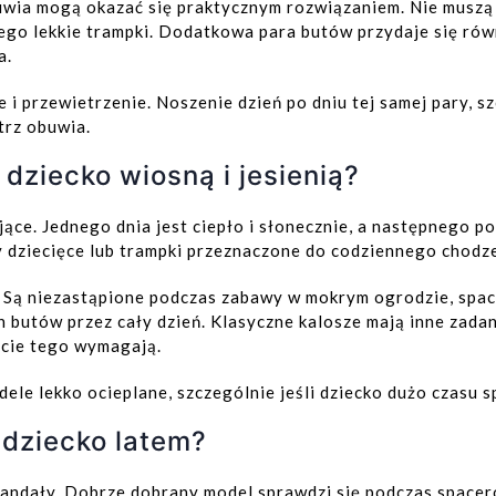
wia mogą okazać się praktycznym rozwiązaniem. Nie muszą
iego lekkie trampki. Dodatkowa para butów przydaje się rów
a.
 i przewietrzenie. Noszenie dzień po dniu tej samej pary, 
trz obuwia.
dziecko wiosną i jesienią?
Dodaj do koszyka
Dodaj do koszyka
ce. Jednego dnia jest ciepło i słonecznie, a następnego poj
dziecięce lub trampki przeznaczone do codziennego chodze
 Są niezastąpione podczas zabawy w mokrym ogrodzie, space
butów przez cały dzień. Klasyczne kalosze mają inne zadani
ście tego wymagają.
ele lekko ocieplane, szczególnie jeśli dziecko dużo czasu 
 dziecko latem?
sandały. Dobrze dobrany model sprawdzi się podczas spacer