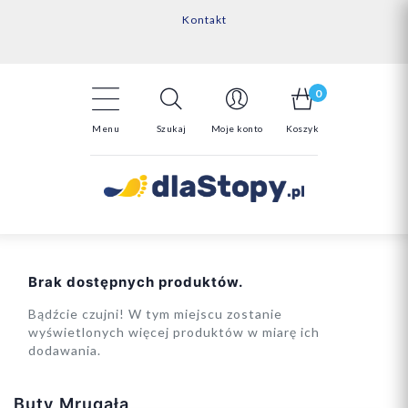
Kontakt
14 Dni na darmowy zwrot*
Darmowa dostawa powyżej 150zł
0
Menu
Szukaj
Moje konto
Koszyk
Brak dostępnych produktów.
Bądźcie czujni! W tym miejscu zostanie
wyświetlonych więcej produktów w miarę ich
dodawania.
Buty Mrugała