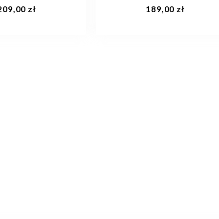
aj do koszyka
Dodaj do koszyka
209,00 zł
189,00 zł
34
23