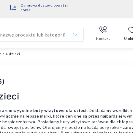
Darmowa dostawa powyżej
150zł
nazwę produktu lub kategorii
Kontakt
Ulub
 dla dzieci
6)
zieci
 zarazem wygodne
buty wizytowe dla dzieci
. Dokładamy wszelkich 
łącznie najlepsze marki, które cenione są przez najbardziej wym
ezpieczeństwa. Posiadamy buty wizytowe zarówno dla chłopca, j
 dla swojej pociechy. Oferujemy modele na każdą porę roku - zaró
dopasowanie butów do okazji. Buty wizytowe chłopięce są idealne