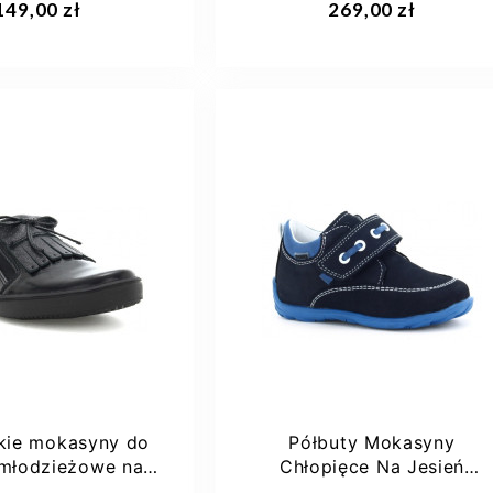
149,00 zł
269,00 zł
22
23
24
27
28
29
30
25
+1
kie mokasyny do
Półbuty Mokasyny
 młodzieżowe na
Chłopięce Na Jesień
ień BARTEK...
Bartek W-11735/90