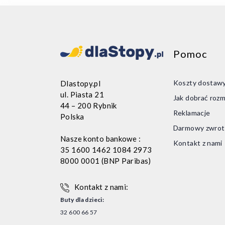
Dod
Pomoc
Koszty dostaw
Dlastopy.pl
ul. Piasta 21
Jak dobrać rozm
44 – 200 Rybnik
Reklamacje
Polska
Darmowy zwrot
Nasze konto bankowe :
Kontakt z nami
35 1600 1462 1084 2973
8000 0001 (BNP Paribas)
Kontakt z nami:
Buty dla dzieci:
32 600 66 57