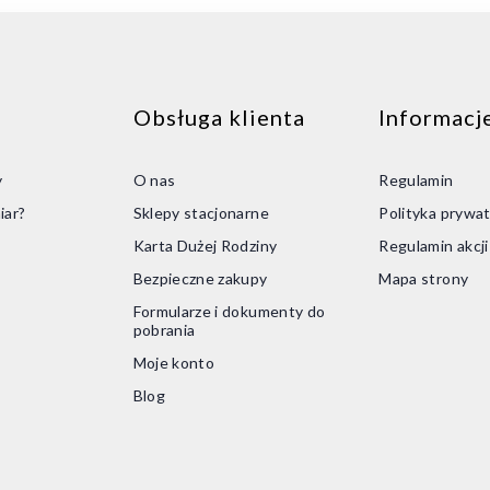
aj do koszyka
Dodaj do koszyka
Obsługa klienta
Informacj
y
O nas
Regulamin
iar?
Sklepy stacjonarne
Polityka prywat
Karta Dużej Rodziny
Regulamin akcj
Bezpieczne zakupy
Mapa strony
Formularze i dokumenty do
pobrania
Moje konto
Blog