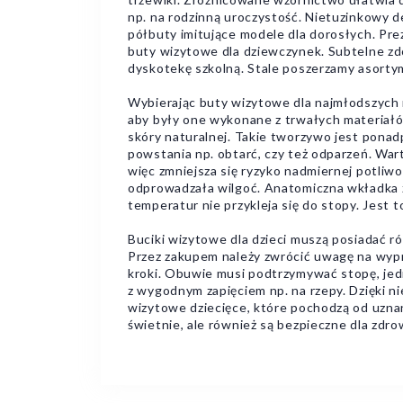
np. na rodzinną uroczystość. Nietuzinkowy
półbuty imitujące modele dla dorosłych. Pr
buty wizytowe dla dziewczynek. Subtelne zdob
dyskotekę szkolną. Stale poszerzamy asorty
Wybierając buty wizytowe dla najmłodszych n
aby były one wykonane z trwałych materiał
skóry naturalnej. Takie tworzywo jest ponad
powstania np. obtarć, czy też odparzeń. Wa
więc zmniejsza się ryzyko nadmiernej potliwo
odprowadzała wilgoć. Anatomiczna wkładka ze
temperatur nie przykleja się do stopy. Jest 
Buciki wizytowe dla dzieci muszą posiadać r
Przez zakupem należy zwrócić uwagę na wypro
kroki. Obuwie musi podtrzymywać stopę, je
z wygodnym zapięciem np. na rzepy. Dzięki n
wizytowe dziecięce, które pochodzą od uznan
świetnie, ale również są bezpieczne dla zdro