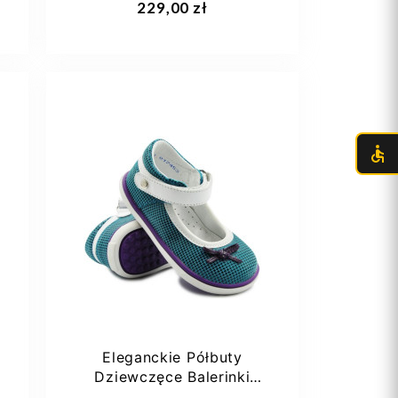
229,00 zł
27
30
Eleganckie Półbuty
Dziewczęce Balerinki
Bartek W-61831/1BU