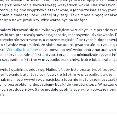
 design z pewnością zwróci uwagę wszystkich wokół .Dla starszy
ezentują się one wyjątkowo efektownie, a jednocześnie są wygodn
ienia dodadzą uroku każdej stylizacji. Takie modele będą idealne
ment o nowe produkty, więc warto być na bieżąco.
ależy kierować się nie tylko wyglądem wizualnym, ale przede wsz
ów, które przetrwają nawet najbardziej intensywne użytkowanie
przeciętnie wytrzymałe, a zarazem miękkie. Elastycznie dopasowuje
rto również wspomnieć, że skóra naturalna gwarantuje optymalną 
ści.
Wkładka bucików
także powinna być wykonana z naturalnych 
 skóry naturalnej jest antybakteryjna, co minimalizuje ryzyko in
to szczególnie istotne w przypadku maluchów, które lubią szaloną
ównież stabilną podeszwę. Najlepiej, aby była ona antypoślizgowa
filowanie buta. Jest to niezwykle istotne w przypadku bardzo ma
dnak nie może wywoływać nacisku. Stopa nie może przemieszczać 
iemu bez problemu dopasujemy buciki do tęgości stopy. W naszej of
ych producentów. Są to modele spełniające rygorystyczne normy i
wia.