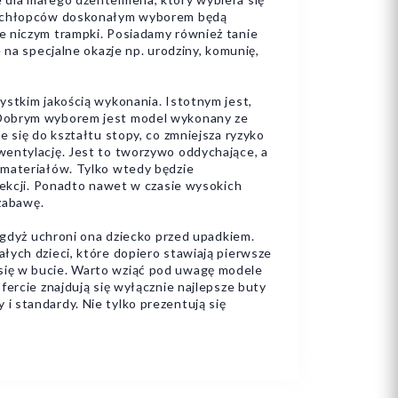
ch chłopców doskonałym wyborem będą
e niczym trampki. Posiadamy również tanie
 na specjalne okazje np. urodziny, komunię,
ystkim jakością wykonania. Istotnym jest,
. Dobrym wyborem jest model wykonany ze
 się do kształtu stopy, co zmniejsza ryzyko
wentylację. Jest to tworzywo oddychające, a
materiałów. Tylko wtedy będzie
fekcji. Ponadto nawet w czasie wysokich
 zabawę.
, gdyż uchroni ona dziecko przed upadkiem.
łych dzieci, które dopiero stawiają pierwsze
się w bucie. Warto wziąć pod uwagę modele
ercie znajdują się wyłącznie najlepsze buty
 standardy. Nie tylko prezentują się