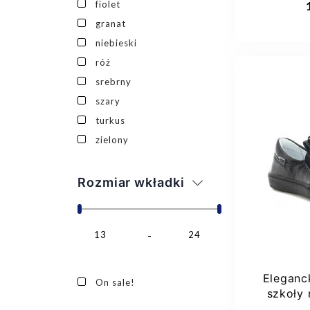
fiolet
granat
niebieski
róż
srebrny
szary
turkus
zielony
21
Rozmiar wkładki
13
24
Eleganc
On sale!
szkoły
jes