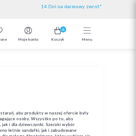
14 Dni na darmowy zwrot*
0
ione
Moje konto
Koszyk
Menu
starań, aby produkty w naszej ofercie były
agające osoby. Wszystko po to, aby
ak i dla dziewczynki. Szeroki wybór
wno letnie sandałki, jak i zabudowane
 dla małego dżentelmena, który wybiera się