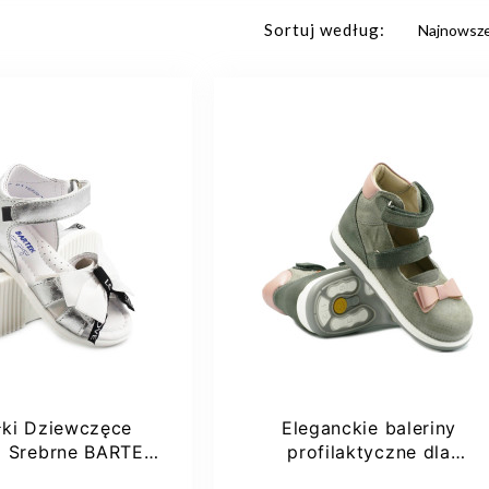
Sortuj według:
łki Dziewczęce
Eleganckie baleriny
a Srebrne BARTEK
profilaktyczne dla
11534009
dziewczynek na lato do...