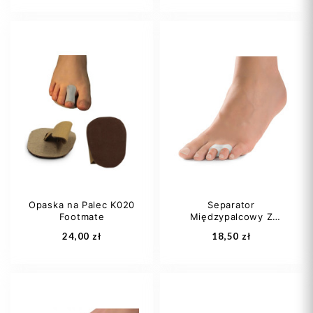
35-36
37-38
39-40
41-42
43-44
+1
Opaska na Palec K020
Separator
Footmate
Międzypalcowy Z
Dodaj do koszyka
Dodaj do koszyka
Podwójnym...
24,00 zł
18,50 zł