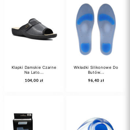
Klapki Damskie Czarne
Wkładki Silikonowe Do
Na Lato...
Butów...
Dodaj do koszyka
Dodaj do koszyka
104,00 zł
96,40 zł
35-36
37-38