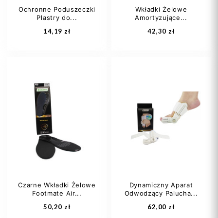
Ochronne Poduszeczki
Wkładki Żelowe
Plastry do...
Amortyzujące...
Dodaj do koszyka
Dodaj do koszyka
14,19 zł
42,30 zł
M
L
Czarne Wkładki Żelowe
Dynamiczny Aparat
Footmate Air...
Odwodzący Palucha...
Dodaj do koszyka
Dodaj do koszyka
50,20 zł
62,00 zł