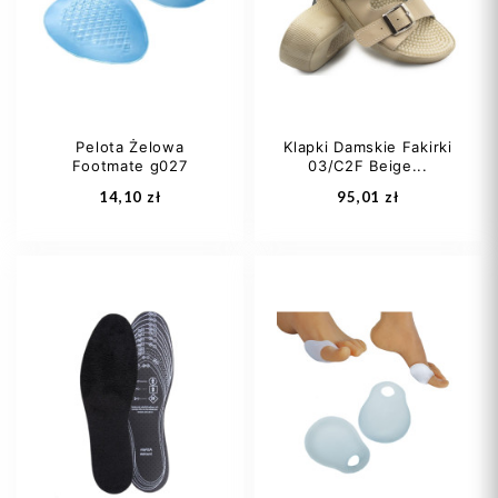
Pelota Żelowa
Klapki Damskie Fakirki
Footmate g027
03/C2F Beige...
Dodaj do koszyka
Dodaj do koszyka
14,10 zł
95,01 zł
41