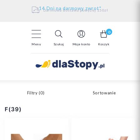
Kontakt
14 Dni na darmowy zwrot*
Darmowa dostawa powyżej 150zł
0
Menu
Szukaj
Moje konto
Koszyk
Filtry (
0
)
Sortowanie
F(39)