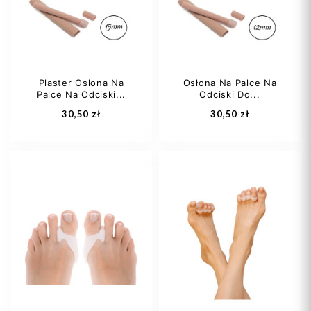
Plaster Osłona Na
Osłona Na Palce Na
Palce Na Odciski...
Odciski Do...
Dodaj do koszyka
Dodaj do koszyka
30,50 zł
30,50 zł