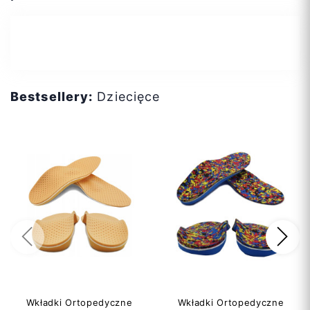
S
M
L
Bestsellery:
Dziecięce
Dodaj do koszyka
Poprzedni
Na
Wkładki Ortopedyczne
Wkładki Ortopedyczne