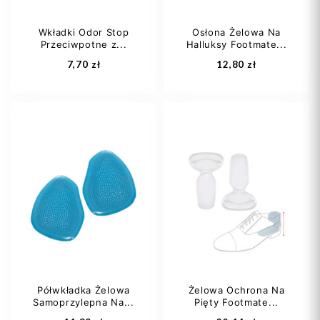
Wkładki Odor Stop
Osłona Żelowa Na
Przeciwpotne z...
Halluksy Footmate...
Dodaj do koszyka
Dodaj do koszyka
7,70 zł
12,80 zł
Półwkładka Żelowa
Żelowa Ochrona Na
Samoprzylepna Na...
Pięty Footmate...
Dodaj do koszyka
Dodaj do koszyka