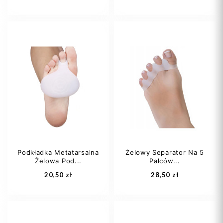
Podkładka Metatarsalna
Żelowy Separator Na 5
Żelowa Pod...
Palców...
Dodaj do koszyka
Dodaj do koszyka
20,50 zł
28,50 zł