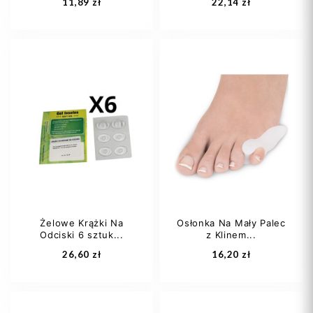
11,89 zł
22,14 zł
Żelowe Krążki Na
Osłonka Na Mały Palec
Odciski 6 sztuk...
z Klinem...
Dodaj do koszyka
Dodaj do koszyka
26,60 zł
16,20 zł