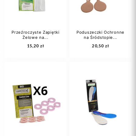
Przeźroczyste Zapiętki
Poduszeczki Ochronne
Żelowe na...
na Śródstopie...
Dodaj do koszyka
Dodaj do koszyka
15,20 zł
20,50 zł