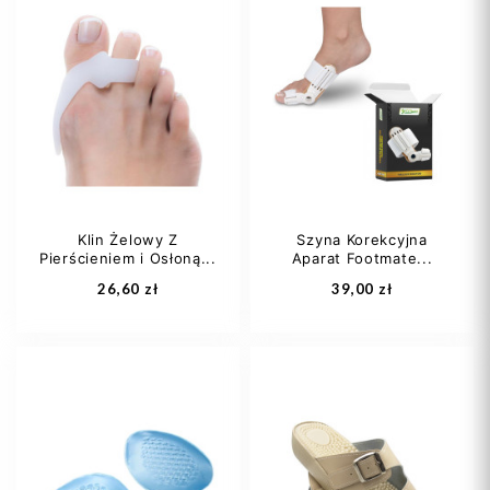
Klin Żelowy Z
Szyna Korekcyjna
Pierścieniem i Osłoną...
Aparat Footmate...
Dodaj do koszyka
Dodaj do koszyka
26,60 zł
39,00 zł