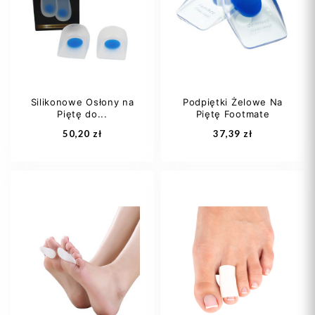
39
39-40
41-42
43-44
+1
Silikonowe Osłony na
Podpiętki Żelowe Na
Piętę do...
Piętę Footmate
Dodaj do koszyka
Dodaj do koszyka
50,20 zł
37,39 zł
S
M
L
damski
męski