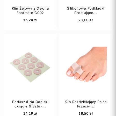
Klin Żelowy z Osłoną
Silikonowe Podkładki
Footmate G002
Prostujące...
Dodaj do koszyka
Dodaj do koszyka
16,20 zł
23,00 zł
Poduszki Na Odciski
Klin Rozdzielający Palce
okrągłe 9 Sztuk...
Przeciw...
Dodaj do koszyka
Dodaj do koszyka
14,19 zł
18,50 zł