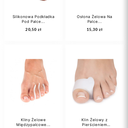
Silikonowa Podkładka
Osłona Żelowa Na
Pod Palce...
Palce...
Dodaj do koszyka
Dodaj do koszyka
20,50 zł
15,30 zł
S
L
L
Kliny Żelowe
Klin Żelowy z
Międzypalcowe...
Pierścieniem
Dodaj do koszyka
Dodaj do koszyka