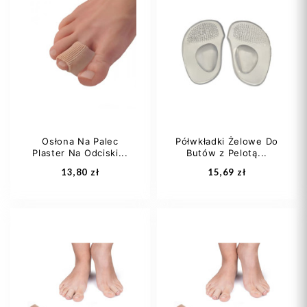
M
Osłona Na Palec
Półwkładki Żelowe Do
Plaster Na Odciski...
Butów z Pelotą...
Dodaj do koszyka
Dodaj do koszyka
13,80 zł
15,69 zł