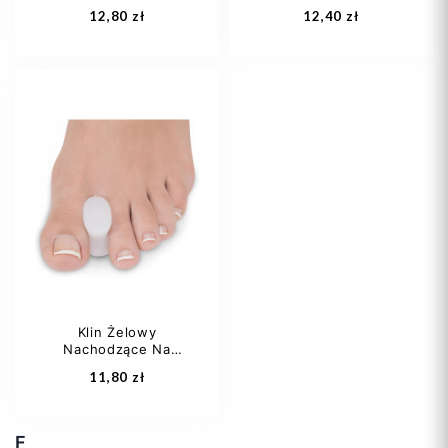
Footmate...
12,80 zł
12,40 zł
M
L
S
M
L
Klin Żelowy
Nachodzące Na
Dodaj do koszyka
Dodaj do koszyka
Siebie...
11,80 zł
F