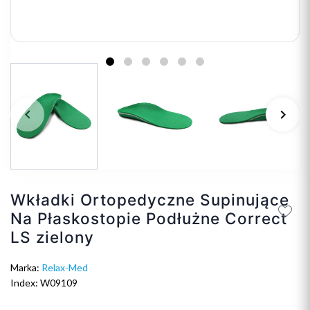
keyboard_arrow_left
keyboard_arrow_right
Poprzedni
Na
Wkładki Ortopedyczne Supinujące
Na Płaskostopie Podłużne Correct
LS zielony
Marka:
Relax-Med
Index: W09109