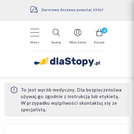
Kontakt
14 Dni na darmowy zwrot*
Darmowa dostawa powyżej 150zł
0
Menu
Szukaj
Moje konto
Koszyk
To jest wyrób medyczny. Dla bezpieczeństwa
używaj go zgodnie z instrukcją lub etykietą.
W przypadku wątpliwości skontaktuj się ze
specjalistą.