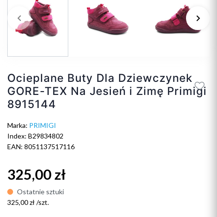
keyboard_arrow_left
keyboard_arrow_right
Poprzedni
Na
Ocieplane Buty Dla Dziewczynek
GORE-TEX Na Jesień i Zimę Primigi
8915144
Marka:
PRIMIGI
Index: B29834802
EAN: 8051137517116
325,00 zł
Ostatnie sztuki
325,00 zł /szt.