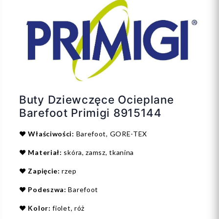
Buty Dziewczęce Ocieplane
Barefoot Primigi 8915144
❤️
Właściwości:
Barefoot, GORE-TEX
❤️
Materiał:
skóra, zamsz, tkanina
❤️
Zapięcie:
rzep
❤️
Podeszwa:
Barefoot
❤️
Kolor:
fiolet, róż