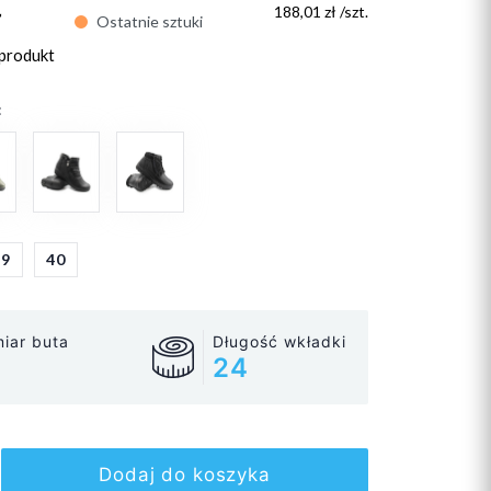
ł
188,01 zł /szt.
Ostatnie sztuki
 produkt
:
39
40
iar buta
Długość wkładki
24
Dodaj do koszyka