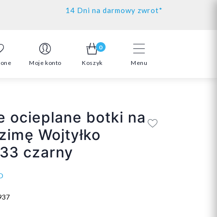
14 Dni na darmowy zwrot*
0
ione
Moje konto
Koszyk
Menu
 ocieplane botki na
 zimę Wojtyłko
33 czarny
O
937