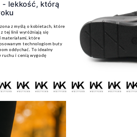
 - lekkość, którą
roku
ona z myślą o kobietach, które
ej linii wyróżniają się
i materiałami, które
astosowanym technologiom buty
opom oddychać. To idealny
w ruchu i cenią wygodę