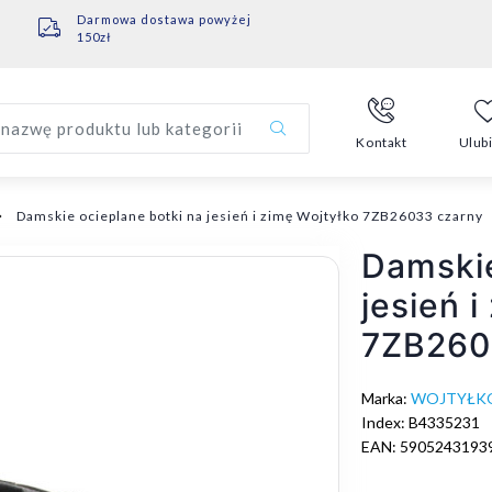
Darmowa dostawa powyżej
150zł
nazwę produktu lub kategorii
Kontakt
Ulub
Damskie ocieplane botki na jesień i zimę Wojtyłko 7ZB26033 czarny
Damskie
jesień i
7ZB260
Marka:
WOJTYŁK
Index: B4335231
EAN: 5905243193