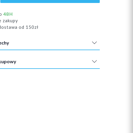
do
48H
e zakupy
ostawa od 150zł
echy
akupowy