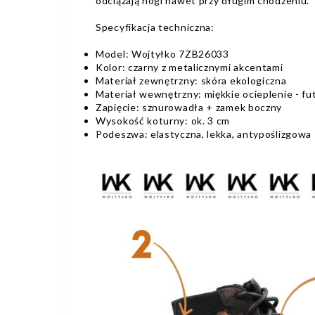
odciążają nogi nawet przy długim chodzeniu.
Specyfikacja techniczna:
Model: Wojtyłko 7ZB26033
Kolor: czarny z metalicznymi akcentami
Materiał zewnętrzny: skóra ekologiczna
Materiał wewnętrzny: miękkie ocieplenie - fu
Zapięcie: sznurowadła + zamek boczny
Wysokość koturny: ok. 3 cm
Podeszwa: elastyczna, lekka, antypoślizgowa