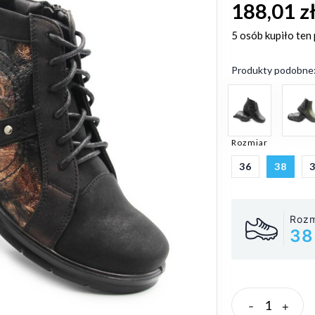
188,01 z
5 osób
kupiło ten
Produkty podobne
Rozmiar
36
38
Rozm
38
-
+