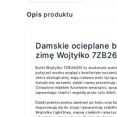
Opis
produktu
Damskie ocieplane bo
zimę Wojtyłko 7ZB2
Botki Wojtyłko 7ZB26033 to doskonały wybór 
połączyć modny wygląd z komfortem noszenia
skóry ekologicznej, mają ciekawy wzór łączący
metaliczne wstawki, dzięki czemu prezentują 
Ocieplone miękkim futerkiem wewnątrz, spraw
zapewniając ciepło i wygodę przez cały dzień.
Dzięki praktycznemu zamkowi po boku oraz k
dopasowują się do stopy i gwarantują stabilnoś
Wojtyłko LightStep, znanej z lekkich i elasty