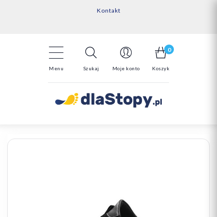
Kontakt
14 Dni na darmowy zwrot*
Darmowa dostawa powyżej 150zł
0
Menu
Szukaj
Moje konto
Koszyk