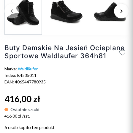
keyboard_arrow_left
keyboard_arrow_right
Poprzedni
Na
Buty Damskie Na Jesień Ocieplane
Sportowe Waldlaufer 364h81
Marka:
Waldläufer
Index: B4535011
EAN: 4065447780935
416,00 zł
Ostatnie sztuki
416,00 zł /szt.
6 osób
kupiło ten produkt