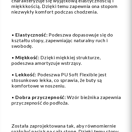
charakteryzuje się wyjątkową elastycznością i
miękkkością. Dzięki temu zapewnia ona stopom
niezwykły komfort podczas chodzenia.
▪️
Elastyczność:
Podeszwa dopasowuje się do
kształtu stopy, zapewniając naturalny ruch i
swobodę.
▪️
Miękkość:
Dzięki miękkiej strukturze,
podeszwa amortyzuje wstrząsy.
▪️
Lekkość:
Podeszwa PU Soft Flexible jest
stosunkowo lekka, co sprawia, że buty są
komfortowe w noszeniu.
▪️
Dobra przyczepność:
Wzór bieżnika zapewnia
przyczepność do podłoża.
Została zaprojektowana tak, aby równomiernie
rozłożyć nacisk na całą stopę. Dzięki temu stopy,