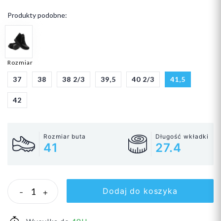
Produkty podobne:
Rozmiar
37
38
38 2/3
39,5
40 2/3
41,5
42
Rozmiar buta
Długość wkładki
41
27.4
Dodaj do koszyka
-
+