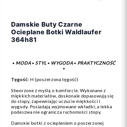
Damskie Buty Czarne
Ocieplane Botki Waldlaufer
364h81
▪️ MODA ▪️ STYL ▪️ WYGODA ▪️ PRAKTYCZNOŚĆ
▪️
Tęgość:
H (poszerzona tęgość)
Stworzone z myślą o komforcie. Wykonane z
miękkich materiałów, doskonale dopasowują się
do stopy, zapewniając uczucie miękkości i
wygody. Posiadają wyjmowane wkładki, a lekka
podeszwa nie ogranicza ruchomości stopy.
Damskie botki z ociepleniem o poszerzonej