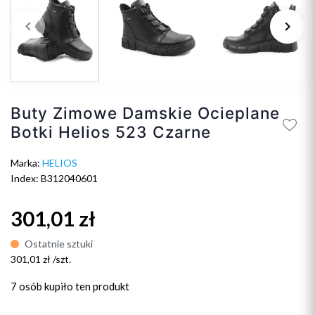
keyboard_arrow_left
keyboard_arrow_right
Poprzedni
Na
Buty Zimowe Damskie Ocieplane
Botki Helios 523 Czarne
Marka:
HELIOS
Index: B312040601
301,01 zł
Ostatnie sztuki
301,01 zł /szt.
7 osób
kupiło ten produkt