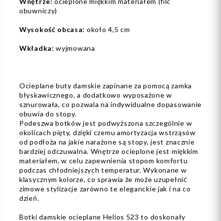
Wnętrze:
ocieplone miękkim materiałem (filc
obuwniczy)
Wysokość obcasa:
około 4,5 cm
Wkładka:
wyjmowana
Ocieplane buty damskie zapinane za pomocą zamka
błyskawicznego, a dodatkowo wyposażone w
sznurowała, co pozwala na indywidualne dopasowanie
obuwia do stopy.
Podeszwa botków jest podwyższona szczególnie w
okolicach pięty, dzięki czemu amortyzacja wstrząsów
od podłoża na jakie narażone są stopy, jest znacznie
bardziej odczuwalna. Wnętrze ocieplone jest miękkim
materiałem, w celu zapewnienia stopom komfortu
podczas chłodniejszych temperatur. Wykonane w
klasycznym kolorze, co sprawia że może uzupełnić
zimowe stylizacje zarówno te eleganckie jak i na co
dzień.
Botki damskie ocieplane Helios 523 to doskonały