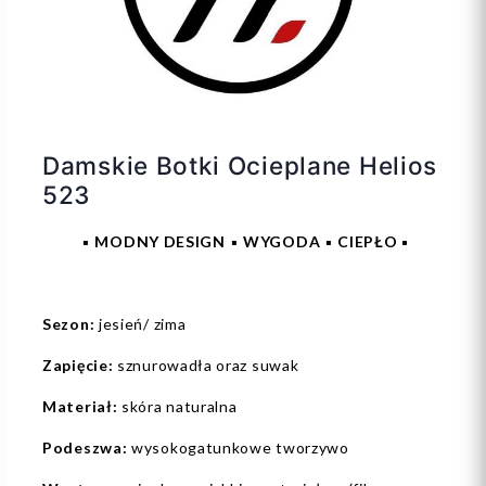
Damskie Botki Ocieplane Helios
523
▪️
MODNY DESIGN
▪️
WYGODA
▪️
CIEPŁO ▪️
Sezon:
jesień/ zima
Zapięcie:
sznurowadła oraz suwak
Materiał:
skóra naturalna
Podeszwa:
wysokogatunkowe tworzywo