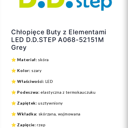
Chłopięce Buty z Elementami
LED D.D.STEP A068-52151M
Grey
⭐
Materiał:
skóra
⭐
Kolor:
szary
⭐
Właściwości:
LED
⭐
Podeszwa:
elastyczna z termokauczuku
⭐
Zapiętek:
usztywniony
⭐
Wkładka:
skórzana, wyjmowana
⭐
Zapięcie:
rzep