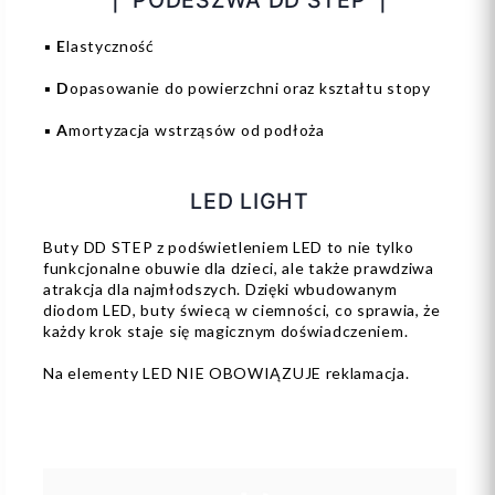
| PODESZWA DD STEP |
▪️
E
lastyczność
▪️
D
opasowanie do powierzchni oraz kształtu stopy
▪️
A
mortyzacja wstrząsów od podłoża
LED LIGHT
Buty DD STEP z podświetleniem LED to nie tylko
funkcjonalne obuwie dla dzieci, ale także prawdziwa
atrakcja dla najmłodszych. Dzięki wbudowanym
diodom LED, buty świecą w ciemności, co sprawia, że
każdy krok staje się magicznym doświadczeniem.
Na elementy LED NIE OBOWIĄZUJE reklamacja.