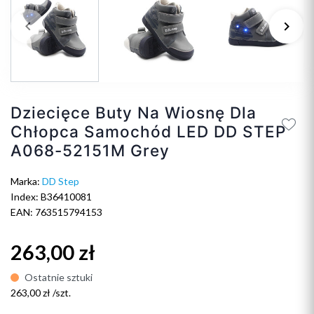
keyboard_arrow_left
keyboard_arrow_right
Poprzedni
Na
Dziecięce Buty Na Wiosnę Dla
Chłopca Samochód LED DD STEP
A068-52151M Grey
Marka:
DD Step
Index: B36410081
EAN: 763515794153
263,00 zł
Ostatnie sztuki
263,00 zł /szt.