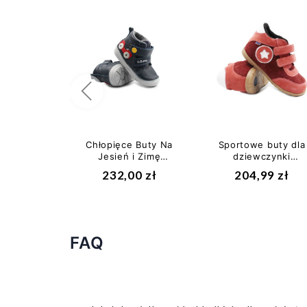
Poprzedni
Chłopięce Buty Na
Sportowe buty dla
Jesień i Zimę
dziewczynki
Zapinane Na Rzep
Ocieplane Jesień
232,00 zł
204,99 zł
DD STEP...
Ameko Winter-
Ruby
FAQ