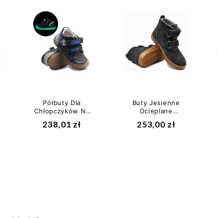
Półbuty Dla
Buty Jesienne
Chłopczyków Na
Ocieplane
Rzep Wiosenne
Chłopięce Mido
238,01 zł
253,00 zł
Barefoot DD
22-19 32-19 42-19
STEP...
Grafit