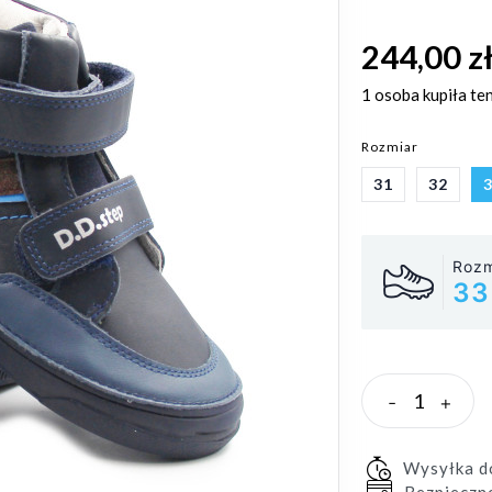
244,00 z
1 osoba
kupiła te
Rozmiar
31
32
Rozm
33
-
+
Wysyłka 