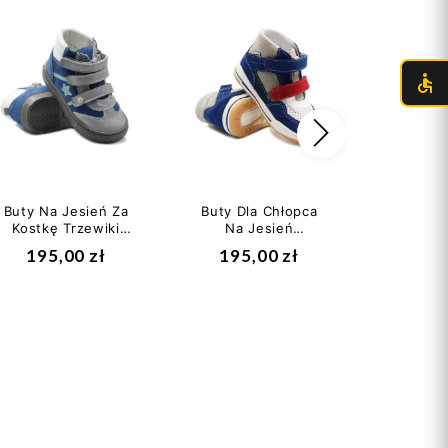
Następny
Buty Na Jesień Za
Buty Dla Chłopca
Trzewiki
Kostkę Trzewiki
Na Jesień
Primig
Bartek 11575004
Kolorowe Bartek
Syste
195,00 zł
195,00 zł
266
116150-04
Abs