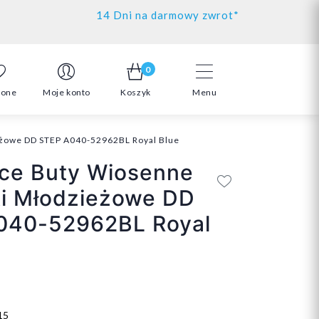
14 Dni na darmowy zwrot*
0
ione
Moje konto
Koszyk
Menu
eżowe DD STEP A040-52962BL Royal Blue
ce Buty Wiosenne
ki Młodzieżowe DD
040-52962BL Royal
15