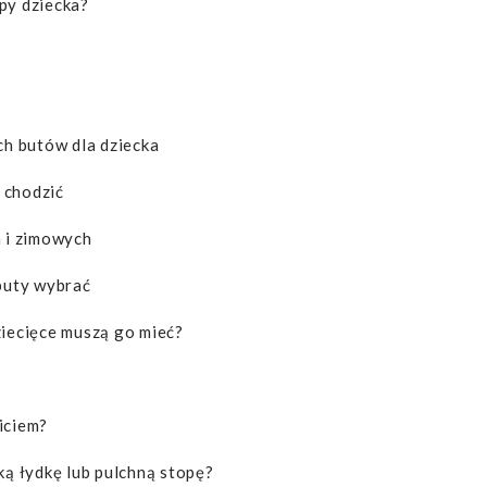
py dziecka?
h butów dla dziecka
 chodzić
h i zimowych
 buty wybrać
ziecięce muszą go mieć?
iciem?
ką łydkę lub pulchną stopę?