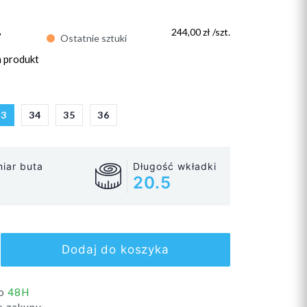
ł
244,00 zł /szt.
Ostatnie sztuki
n produkt
33
34
35
36
iar buta
Długość wkładki
20.5
Dodaj do koszyka
do
48H