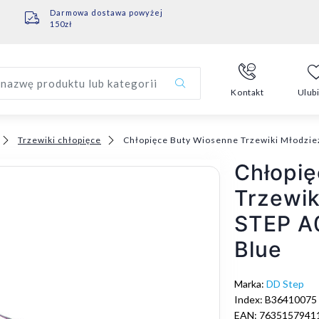
Darmowa dostawa powyżej
150zł
nazwę produktu lub kategorii
Kontakt
Ulub
Trzewiki chłopięce
Chłopięce Buty Wiosenne Trzewiki Młodzi
Chłopię
Trzewi
STEP A
Blue
Marka:
DD Step
Index: B36410075
EAN: 7635157941