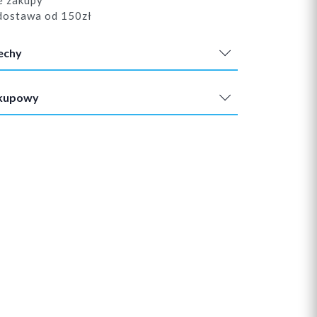
e zakupy
ostawa od 150zł
echy
akupowy