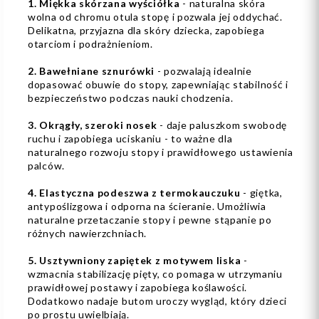
1. Miękka skórzana wyściółka
- naturalna skóra
wolna od chromu otula stopę i pozwala jej oddychać.
Delikatna, przyjazna dla skóry dziecka, zapobiega
otarciom i podrażnieniom.
2. Bawełniane sznurówki
- pozwalają idealnie
dopasować obuwie do stopy, zapewniając stabilność i
bezpieczeństwo podczas nauki chodzenia.
3. Okrągły, szeroki nosek
- daje paluszkom swobodę
ruchu i zapobiega uciskaniu - to ważne dla
naturalnego rozwoju stopy i prawidłowego ustawienia
palców.
4. Elastyczna podeszwa z termokauczuku
- giętka,
antypoślizgowa i odporna na ścieranie. Umożliwia
naturalne przetaczanie stopy i pewne stąpanie po
różnych nawierzchniach.
5. Usztywniony zapiętek z motywem liska
-
wzmacnia stabilizację pięty, co pomaga w utrzymaniu
prawidłowej postawy i zapobiega koślawości.
Dodatkowo nadaje butom uroczy wygląd, który dzieci
po prostu uwielbiają.