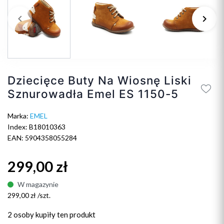
keyboard_arrow_left
keyboard_arrow_right
Poprzedni
Na
Dziecięce Buty Na Wiosnę Liski
Sznurowadła Emel ES 1150-5
Marka:
EMEL
Index: B18010363
EAN: 5904358055284
299,00 zł
W magazynie
299,00 zł /szt.
2 osoby
kupiły ten produkt