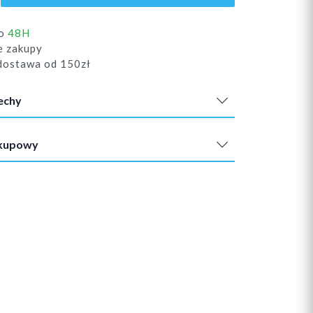
do
48H
e zakupy
ostawa od 150zł
echy
akupowy