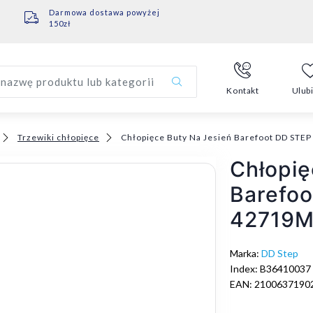
Darmowa dostawa powyżej
150zł
nazwę produktu lub kategorii
Kontakt
Ulub
Trzewiki chłopięce
Chłopięce Buty Na Jesień Barefoot DD ST
Chłopię
Barefo
42719
Marka:
DD Step
Index: B36410037
EAN: 2100637190