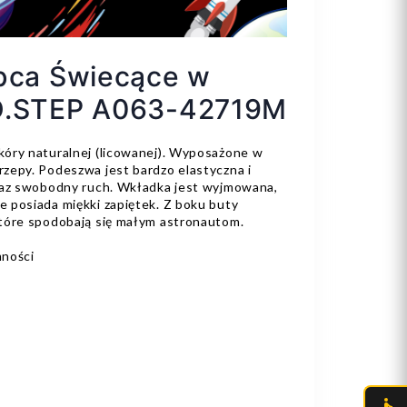
opca Świecące w
D.STEP A063-42719M
óry naturalnej (licowanej). Wyposażone w
zepy. Podeszwa jest bardzo elastyczna i
raz swobodny ruch. Wkładka jest wyjmowana,
 posiada miękki zapiętek. Z boku buty
tóre spodobają się małym astronautom.
ności