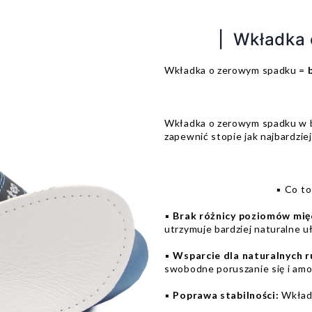
| Wkładka 
Wkładka o zerowym spadku =
b
Wkładka o zerowym spadku w b
zapewnić stopie jak najbardzie
▪️ Co t
▪️
Brak różnicy poziomów międ
utrzymuje bardziej naturalne u
▪️
Wsparcie dla naturalnych 
swobodne poruszanie się i am
▪️
Poprawa stabilności:
Wkładk