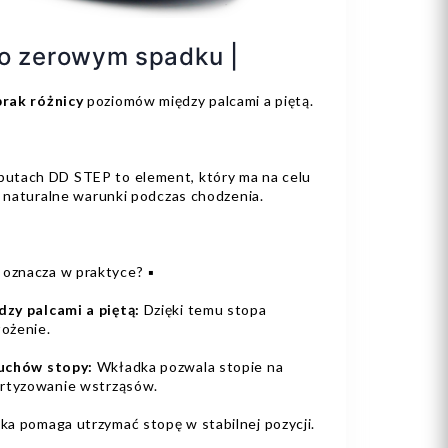
o zerowym spadku |
rak różnicy
poziomów między palcami a piętą.
utach DD STEP to element, który ma na celu
j naturalne warunki podczas chodzenia.
o oznacza w praktyce? ▪️
zy palcami a piętą:
Dzięki temu stopa
łożenie.
ruchów stopy:
Wkładka pozwala stopie na
ortyzowanie wstrząsów.
a pomaga utrzymać stopę w stabilnej pozycji.