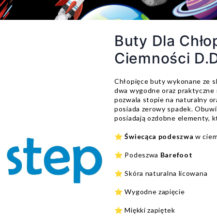
Buty Dla Chł
Ciemności D.
Chłopięce buty wykonane ze sk
dwa wygodne oraz praktyczne r
pozwala stopie na naturalny o
posiada zerowy spadek. Obuwie
posiadają ozdobne elementy, k
⭐
Świecąca podeszwa
w ciem
⭐ Podeszwa
Barefoot
⭐
Skóra naturalna licowana
⭐ Wygodne zapięcie
⭐ Miękki zapiętek