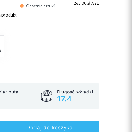
ł
265,00 zł /szt.
Ostatnie sztuki
n produkt
:
iar buta
Długość wkładki
17.4
Dodaj do koszyka