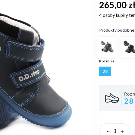
265,00 z
4 osoby
kupiły te
Produkty podobne
Rozmiar
28
Rozm
28
-
+