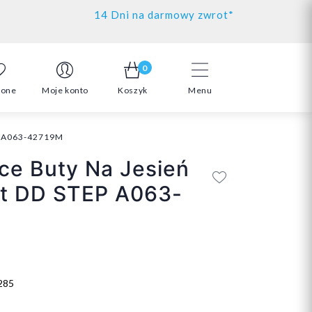
14 Dni na darmowy zwrot*
0
ione
Moje konto
Koszyk
Menu
EP A063-42719M
ce Buty Na Jesień
ot DD STEP A063-
M
285