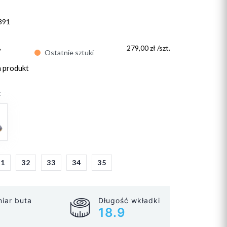
891
ł
279,00 zł /szt.
Ostatnie sztuki
n produkt
:
31
32
33
34
35
iar buta
Długość wkładki
18.9