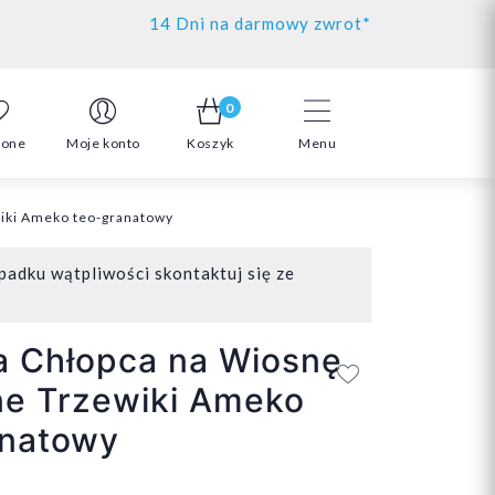
14 Dni na darmowy zwrot*
0
ione
Moje konto
Koszyk
Menu
wiki Ameko teo-granatowy
padku wątpliwości skontaktuj się ze
a Chłopca na Wiosnę
ne Trzewiki Ameko
anatowy