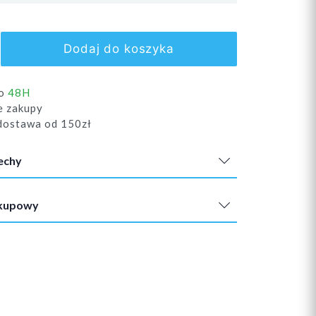
Dodaj do koszyka
do
48H
e zakupy
ostawa od 150zł
echy
akupowy