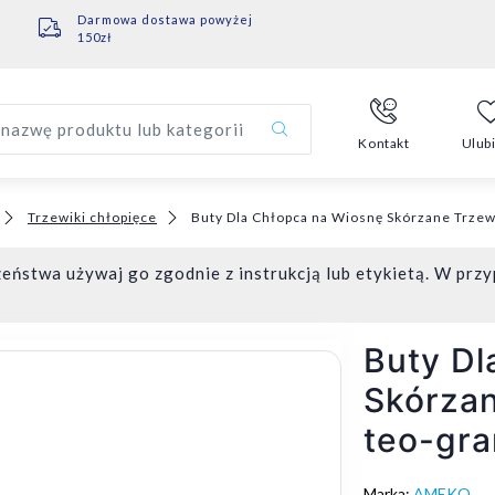
Darmowa dostawa powyżej
150zł
nazwę produktu lub kategorii
Kontakt
Ulub
Trzewiki chłopięce
Buty Dla Chłopca na Wiosnę Skórzane Trze
eństwa używaj go zgodnie z instrukcją lub etykietą. W przy
Buty Dl
Skórza
teo-gr
Marka:
AMEKO