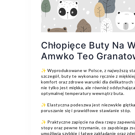
Chłopięce Buty Na W
Amwko Teo Granato
✨ Wyprodukowane w Polsce, z najwyższą star
szczegół, buty te wykonano ręcznie z miękkiej
komfort oraz zdrowe warunki dla delikatnych 
nie tylko jest miękka, ale również oddychając
optymalnej temperatury wewnątrz buta.
✨ Elastyczna podeszwa jest niezwykle giętka
poruszanie się i prawidłowe stawianie stóp.
✨ Praktyczne zapięcie na dwa rzepy zapewn
stopy oraz pewne trzymanie, co zapobiega zsu
umożliwia szybkie i łatwe zakładanie oraz z