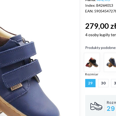
Index: B4264013
EAN: 5905454727
279,00 z
4 osoby
kupiły te
Produkty podobne
Rozmiar
29
30
Rozm
29