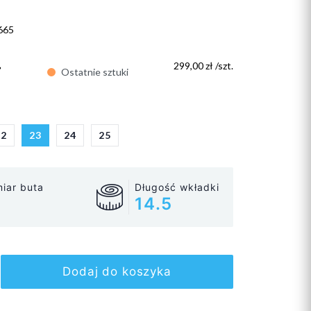
665
ł
299,00 zł /szt.
Ostatnie sztuki
22
23
24
25
iar buta
Długość wkładki
14.5
Dodaj do koszyka