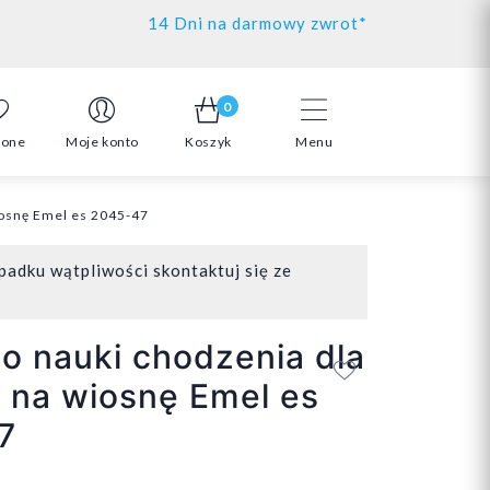
14 Dni na darmowy zwrot*
0
ione
Moje konto
Koszyk
Menu
iosnę Emel es 2045-47
padku wątpliwości skontaktuj się ze
do nauki chodzenia dla
 na wiosnę Emel es
7