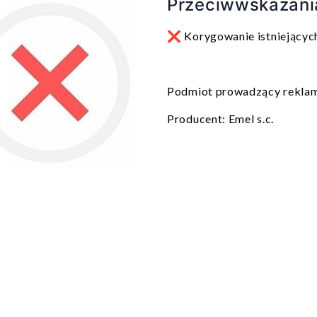
Przeciwwskazani
❌ Korygowanie istniejącyc
Podmiot prowadzący reklamę
Producent: Emel s.c.