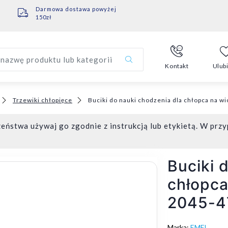
Darmowa dostawa powyżej
150zł
nazwę produktu lub kategorii
Kontakt
Ulub
Trzewiki chłopięce
Buciki do nauki chodzenia dla chłopca na w
eństwa używaj go zgodnie z instrukcją lub etykietą. W przy
Buciki 
chłopca
2045-4
Marka:
EMEL