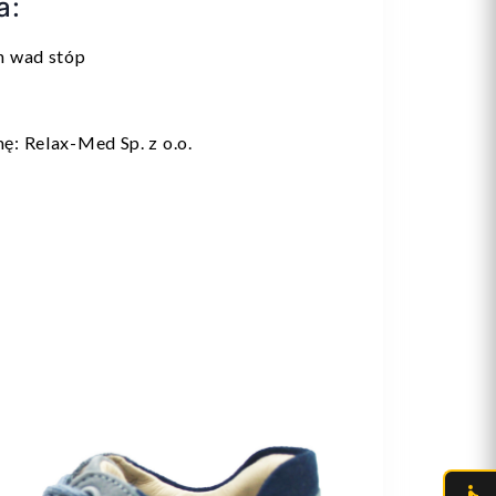
a:
h wad stóp
: Relax-Med Sp. z o.o.