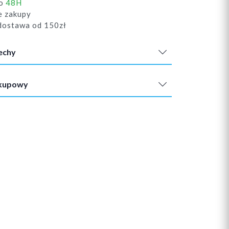
do
48H
e zakupy
ostawa od 150zł
echy
akupowy