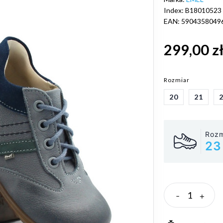
Index: B18010523
EAN: 5904358049
299,00 z
Rozmiar
20
21
Rozm
23
-
+