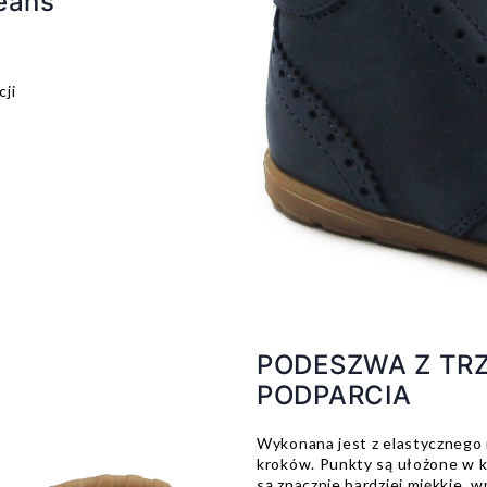
jeans
ji
PODESZWA Z TR
PODPARCIA
Wykonana jest z elastycznego 
kroków. Punkty są ułożone w ks
są znacznie bardziej miękkie,