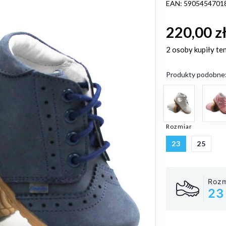
EAN: 5905454701
220,00 z
2 osoby
kupiły te
Produkty podobne
Rozmiar
23
25
Rozm
23