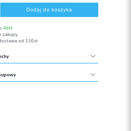
Dodaj do koszyka
do
48H
e zakupy
ostawa od 150zł
echy
akupowy