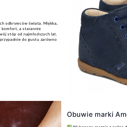
ych odkrywców świata. Miękka,
komfort, a starannie
ój stóp od najmłodszych lat.
e przypadnie do gustu zarówno
Obuwie marki Am
✅ Wykonane ręcznie z pełną d