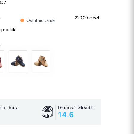
839
ł
220,00 zł /szt.
Ostatnie sztuki
n produkt
:
iar buta
Długość wkładki
14.6