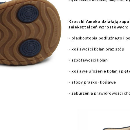
Kroczki Ameko działają zapo
zniekształceń wzrostowych:
- p
łaskostopia podłużnego i p
- k
oślawości kolan oraz stóp
- s
zpotawości kolan
- k
oślawe ułożenie kolan i pięt
- s
topy płasko- koślawe
- z
aburzenia prawidłowości ch