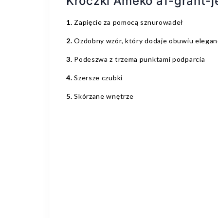
Kroczki Ameko a1-grant-
1.
Zapięcie za pomocą sznurowadeł
2.
Ozdobny wzór, który dodaje obuwiu eleganc
3.
Podeszwa z trzema punktami podparcia
4.
Szersze czubki
5.
Skórzane wnętrze