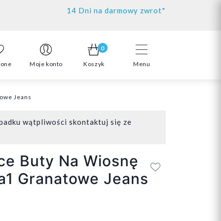
14 Dni na darmowy zwrot*
0
ione
Moje konto
Koszyk
Menu
towe Jeans
padku wątpliwości skontaktuj się ze
ce Buty Na Wiosnę
a1 Granatowe Jeans