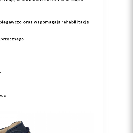
biegawczo oraz wspomagają rehabilitację
oprzecznego
y
odu