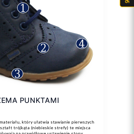
ZEMA PUNKTAMI
materiału, który ułatwia stawianie pierwszych
ztałt trójkąta (niebieskie strefy) te miejsca
 wpływają na prawidłowe ustawienie stopy.