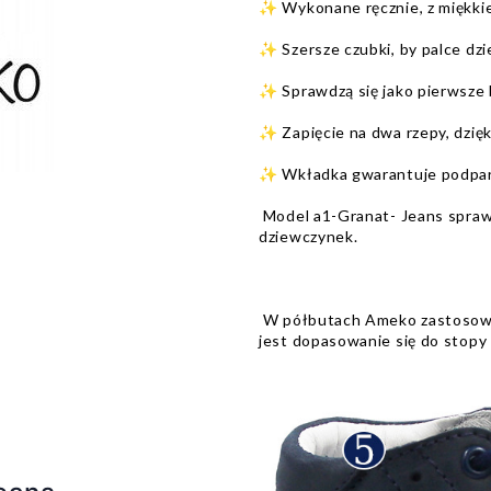
✨ Wykonane ręcznie, z miękki
✨ Szersze czubki, by palce dz
✨ Sprawdzą się jako pierwsze 
✨ Zapięcie na dwa rzepy, dzięk
✨ Wkładka gwarantuje podparc
Model a1-Granat- Jeans sprawd
dziewczynek.
W półbutach Ameko zastosowan
jest dopasowanie się do stopy