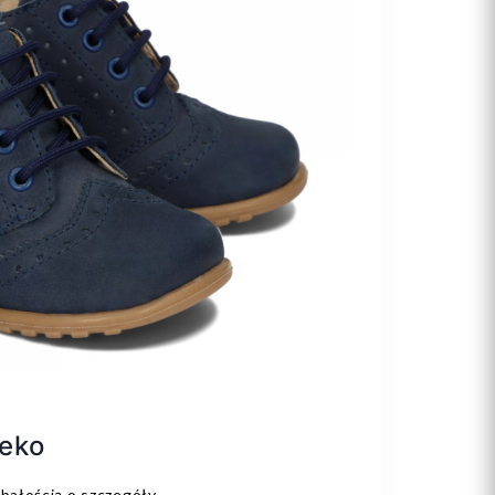
eko
bałością o szczegóły