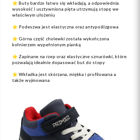
⭐️ Buty bardzo łatwo się wkładają, a odpowiednia
wysokość i usztywniona pięta utrzymują stopę we
właściwym ułożeniu
⭐️ Podeszwa jest elastyczna oraz antypoślizgowa
⭐️ Górna część cholewki została wykończona
kołnierzem wypełnionym pianką
⭐️ Zapinane na rzep oraz elastyczne sznurówki, które
pozwalają idealnie dopasować but do stopy
⭐️ Wkładka jest skórzana, miękka i profilowana a
także wyjmowana