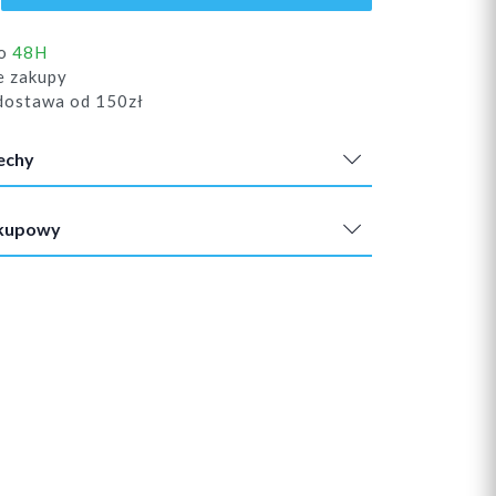
do
48H
e zakupy
ostawa od 150zł
echy
akupowy