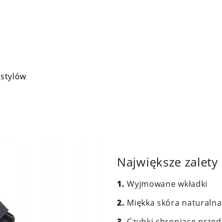
 stylów
Największe zalet
1.
Wyjmowane wkładki
2.
Miękka skóra naturalna
3.
Czubki chroniące przed