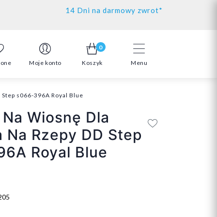
14 Dni na darmowy zwrot*
0
ione
Moje konto
Koszyk
Menu
 Step s066-396A Royal Blue
 Na Wiosnę Dla
a Na Rzepy DD Step
96A Royal Blue
205