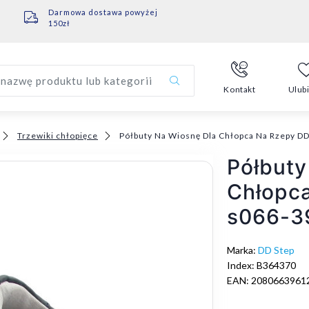
Darmowa dostawa powyżej
150zł
nazwę produktu lub kategorii
Kontakt
Ulub
Trzewiki chłopięce
Półbuty Na Wiosnę Dla Chłopca Na Rzepy DD
Półbuty
Chłopc
s066-3
Marka:
DD Step
Index: B364370
EAN: 2080663961