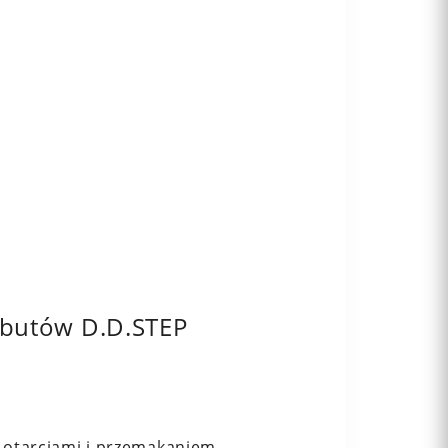
y butów D.D.STEP
 otarciami i przemakaniem