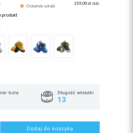
ł
219,00 zł /szt.
Ostatnie sztuki
n produkt
:
iar buta
Długość wkładki
13
Dodaj do koszyka