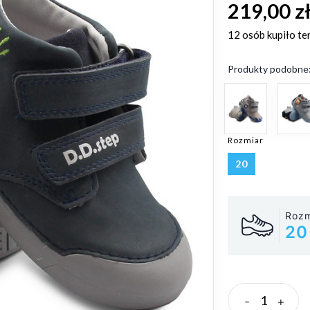
219,00 z
12 osób
kupiło te
Produkty podobne
Rozmiar
20
Rozm
20
-
+