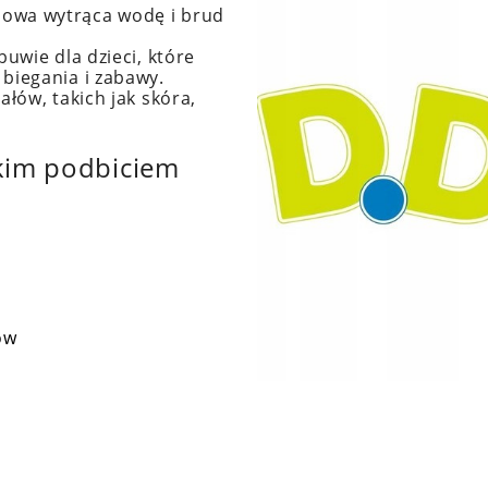
owa wytrąca wodę i brud
uwie dla dzieci, które
biegania i zabawy.
łów, takich jak skóra,
okim podbiciem
ów