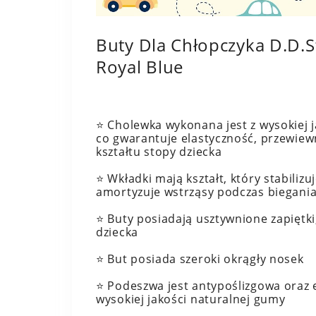
Buty Dla Chłopczyka D.D.
Royal Blue
⭐️ Cholewka wykonana jest z wysokiej j
co gwarantuje elastyczność, przewiew
kształtu stopy dziecka
⭐️ Wkładki mają kształt, który stabilizu
amortyzuje wstrząsy podczas biegani
⭐️ Buty posiadają usztywnione zapiętki
dziecka
⭐️ But posiada szeroki okrągły nosek
⭐️ Podeszwa jest antypoślizgowa oraz
wysokiej jakości naturalnej gumy