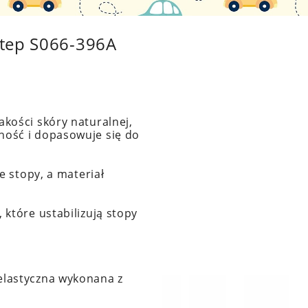
Step S066-396A
akości skóry naturalnej,
ność i dopasowuje się do
je stopy, a materiał
a
, które ustabilizują stopy
 elastyczna wykonana z