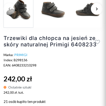
keyboard_arrow_left
keyboard_arrow_right
Poprzedni
Na
Trzewiki dla chłopca na jesień ze
skóry naturalnej Primigi 6408233
Marka:
PRIMIGI
Index: B298136
EAN: 6408233210298
242,00 zł
Ostatnie sztuki
242,00 zł /szt.
21 osób
kupiło ten produkt