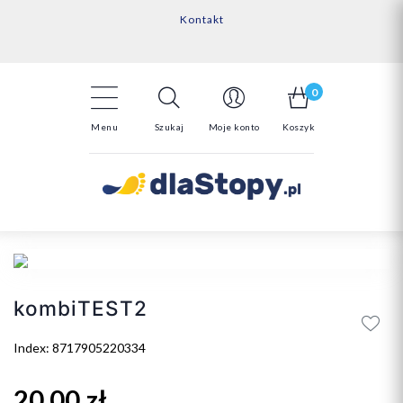
Kontakt
14 Dni na darmowy zwrot*
Darmowa dostawa powyżej 150zł
0
Menu
Szukaj
Moje konto
Koszyk
kombiTEST2
Index: 8717905220334
20,00 zł