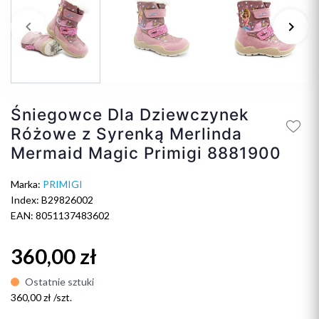
keyboard_arrow_left
keyboard_arrow_right
Poprzedni
Na
Śniegowce Dla Dziewczynek
Różowe z Syrenką Merlinda
Mermaid Magic Primigi 8881900
Marka:
PRIMIGI
Index: B29826002
EAN: 8051137483602
360,00 zł
Ostatnie sztuki
360,00 zł /szt.