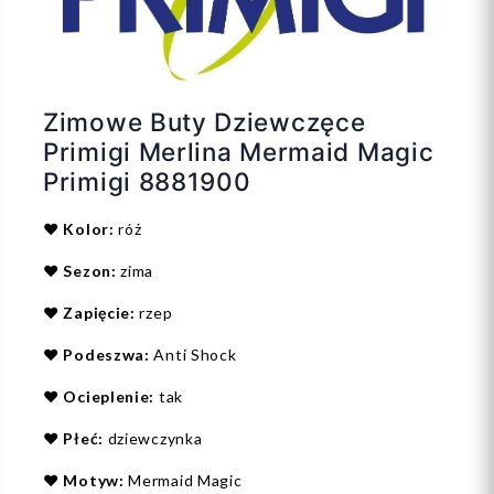
Zimowe Buty Dziewczęce
Primigi Merlina Mermaid Magic
Primigi 8881900
❤️
Kolor:
róż
❤️
Sezon:
zima
❤️
Zapięcie:
rzep
❤️
Podeszwa:
Anti Shock
❤️
Ocieplenie:
tak
❤️
Płeć:
dziewczynka
❤️
Motyw:
Mermaid Magic