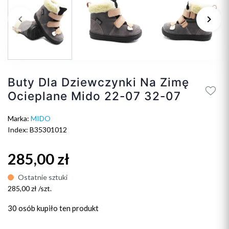
keyboard_arrow_left
keyboard_arrow_right
Poprzedni
Na
Buty Dla Dziewczynki Na Zimę
Ocieplane Mido 22-07 32-07
Marka:
MIDO
Index: B35301012
285,00 zł
Ostatnie sztuki
285,00 zł /szt.
30 osób
kupiło ten produkt