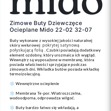
Zimowe Buty Dziewczęce
Ocieplane Mido 22-02 32-07
Buty wykonane z wysokiej jakości naturalnej
pokrytej satynową
skóry welurowej
połyskującą folią
. Czubki posiadają dodatkowy
element ozdobny, który urozmaica ich wygląd.
Wewnątrz są wyposażone w membranę, która
posiada właściwości sprzyjające podczas
zimowych dni. Wkładka butów posiada wkładkę
termoizolacyjną.
❄️ Wewnętrzne ocieplenie
❄️ Membrana Te-por. Wiatroszczelna,
wodoodporna, odprowadza wilgoć.
❄️ Buty bardzo łatwo się wkładają, a