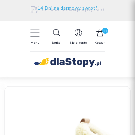
Kontakt
14 Dni na darmowy zwrot*
Darmowa dostawa powyżej 150zł
0
Menu
Szukaj
Moje konto
Koszyk