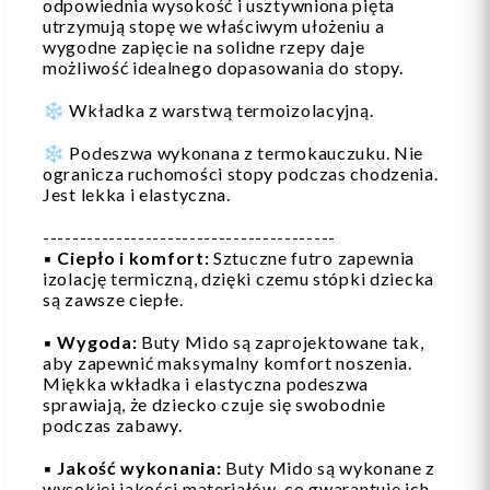
odpowiednia wysokość i usztywniona pięta
utrzymują stopę we właściwym ułożeniu a
wygodne zapięcie na solidne rzepy daje
możliwość idealnego dopasowania do stopy.
❄️ Wkładka z warstwą termoizolacyjną.
❄️ Podeszwa wykonana z termokauczuku. Nie
ogranicza ruchomości stopy podczas chodzenia.
Jest lekka i elastyczna.
----------------------------------------
▪️
Ciepło i komfort:
Sztuczne futro zapewnia
izolację termiczną, dzięki czemu stópki dziecka
są zawsze ciepłe.
▪️
Wygoda:
Buty Mido są zaprojektowane tak,
aby zapewnić maksymalny komfort noszenia.
Miękka wkładka i elastyczna podeszwa
sprawiają, że dziecko czuje się swobodnie
podczas zabawy.
▪️
Jakość wykonania:
Buty Mido są wykonane z
wysokiej jakości materiałów, co gwarantuje ich