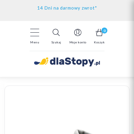
Kontakt
14 Dni na darmowy zwrot*
Darmowa dostawa powyżej 150zł
0
Menu
Szukaj
Moje konto
Koszyk