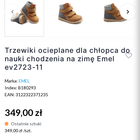
keyboard_arrow_left
keyboard_arrow_right
Poprzedni
Na
Trzewiki ocieplane dla chłopca do
nauki chodzenia na zimę Emel
ev2723-11
Marka:
EMEL
Index: B180293
EAN: 3122322371235
349,00 zł
Ostatnie sztuki
349,00 zł /szt.