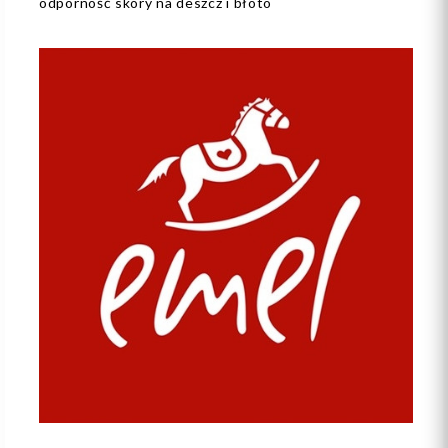
odporność skóry na deszcz i błoto