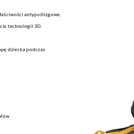
aściwości antypoślizgowe.
ciu technologii 3D.
topę dziecka podczas
ałów