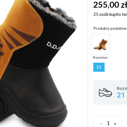
255,00 z
25 osób
kupiło te
Produkty podobne
Rozmiar
21
Rozm
21
-
+