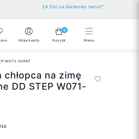
14 Dni na darmowy zwrot*
0
ione
Moje konto
Koszyk
Menu
STEP W071-369AT
a chłopca na zimę
ane DD STEP W071-
216