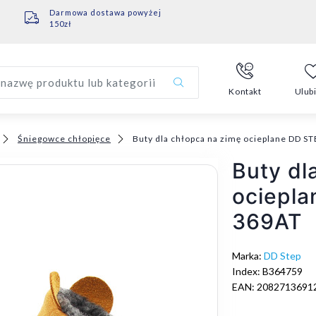
Darmowa dostawa powyżej
150zł
nazwę produktu lub kategorii
Kontakt
Ulub
Śniegowce chłopięce
Buty dla chłopca na zimę ocieplane DD 
Buty dl
ociepl
369AT
Marka:
DD Step
Index: B364759
EAN: 2082713691