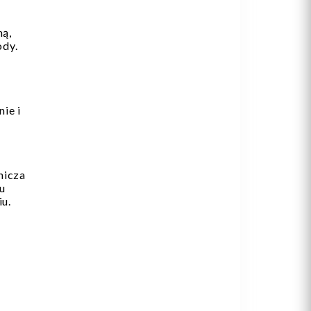
ną,
ody.
nie i
nicza
mu
u.