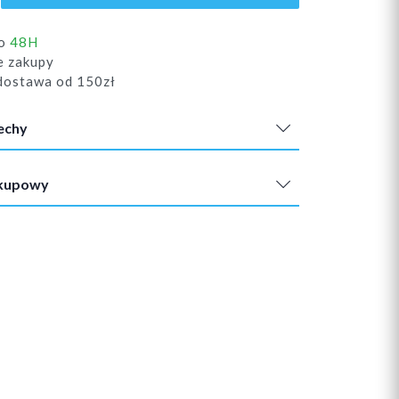
do
48H
e zakupy
ostawa od 150zł
echy
akupowy