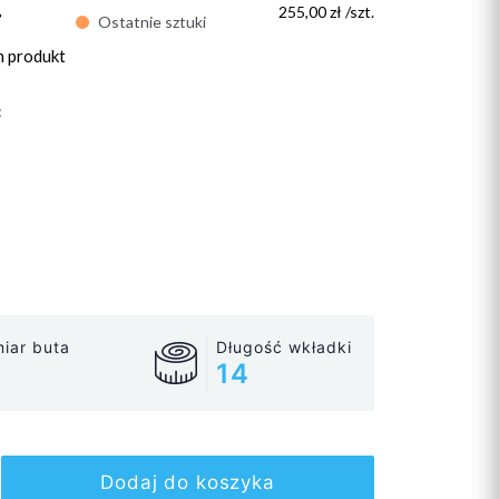
ł
255,00 zł /szt.
Ostatnie sztuki
n produkt
:
iar buta
Długość wkładki
14
Dodaj do koszyka