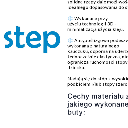
solidne rzepy daje możliwoś
idealnego dopasowania do s
❄️ Wykonane przy
użyciu technologii 3D -
minimalizacja użycia kleju.
❄️ Antypoślizgowa podesz
wykonana z naturalnego
kauczuku, odporna na uderz
Jednocześnie elastyczna, ni
ogranicza ruchomości stopy
dziecka.
Nadają się do stóp z wysok
podbiciem i/lub stopy szero
Cechy materiału 
jakiego wykonane
buty: