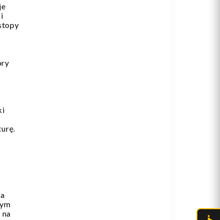
je
i
stopy
óry
ki
urę.
ta
wym
 na