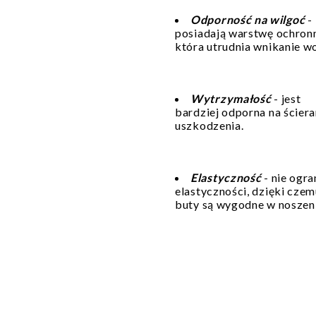
Odporność na wilgoć
-
posiadają warstwę ochron
która utrudnia wnikanie w
Wytrzymałość
- jest
bardziej odporna na ściera
uszkodzenia.
Elastyczność
- nie ogra
elastyczności, dzięki cze
buty są wygodne w noszeni