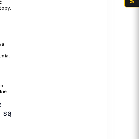
ć
topy.
wa
enia.
e
im
kie
z
 są