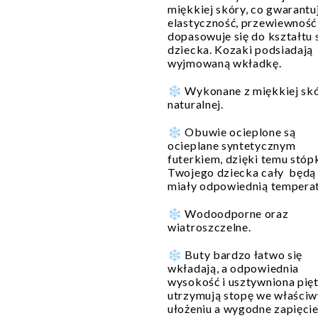
miękkiej skóry, co gwarantu
elastyczność, przewiewność 
dopasowuje się do kształtu 
dziecka. Kozaki podsiadają
wyjmowaną wkładkę.
❄️ Wykonane z miękkiej sk
naturalnej.
❄️ Obuwie ocieplone są
ocieplane syntetycznym
futerkiem, dzięki temu stóp
Twojego dziecka cały będą
miały odpowiednią temperat
❄️ Wodoodporne oraz
wiatroszczelne.
❄️ Buty bardzo łatwo się
wkładają, a odpowiednia
wysokość i usztywniona pię
utrzymują stopę we właści
ułożeniu a wygodne zapięcie