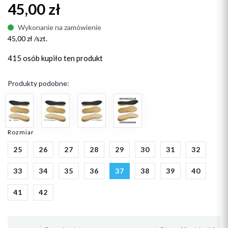
45,00 zł
Wykonanie na zamówienie
45,00 zł /szt.
415 osób
kupiło ten produkt
Produkty podobne:
Rozmiar
25
26
27
28
29
30
31
32
33
34
35
36
37
38
39
40
41
42