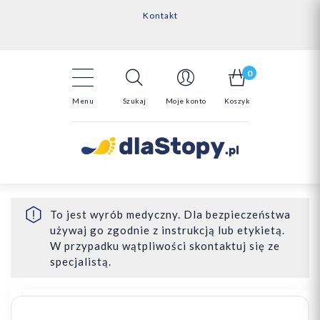
Kontakt
14 Dni na darmowy zwrot*
Darmowa dostawa powyżej 150zł
0
Menu
Szukaj
Moje konto
Koszyk
To jest wyrób medyczny. Dla bezpieczeństwa
używaj go zgodnie z instrukcją lub etykietą.
W przypadku wątpliwości skontaktuj się ze
specjalistą.