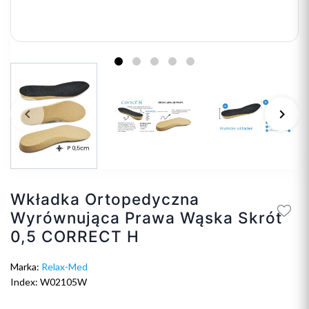
keyboard_arrow_left
keyboard_arrow_right
Poprzedni
Na
Wkładka Ortopedyczna
Wyrównująca Prawa Wąska Skrót
0,5 CORRECT H
Marka:
Relax-Med
Index: W02105W