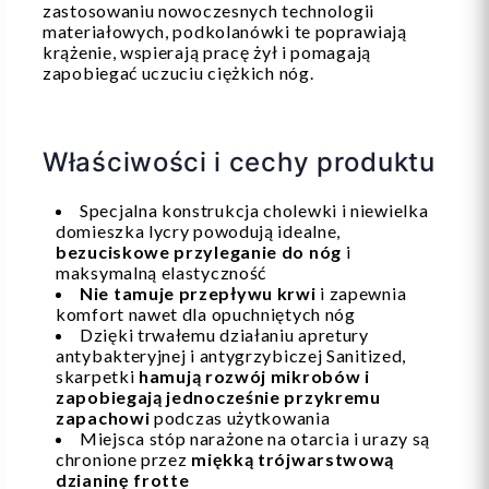
zastosowaniu nowoczesnych technologii
materiałowych, podkolanówki te poprawiają
krążenie, wspierają pracę żył i pomagają
zapobiegać uczuciu ciężkich nóg.
Właściwości i cechy produktu
Specjalna konstrukcja cholewki i niewielka
domieszka lycry powodują idealne,
bezuciskowe przyleganie do nóg
i
maksymalną elastyczność
Nie tamuje przepływu krwi
i zapewnia
komfort nawet dla opuchniętych nóg
Dzięki trwałemu działaniu apretury
antybakteryjnej i antygrzybiczej Sanitized,
skarpetki
hamują rozwój mikrobów i
zapobiegają jednocześnie przykremu
zapachowi
podczas użytkowania
Miejsca stóp narażone na otarcia i urazy są
chronione przez
miękką trójwarstwową
dzianinę frotte