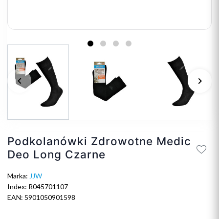
keyboard_arrow_left
keyboard_arrow_right
Poprzedni
Na
Podkolanówki Zdrowotne Medic
Deo Long Czarne
Marka:
JJW
Index: R045701107
EAN: 5901050901598