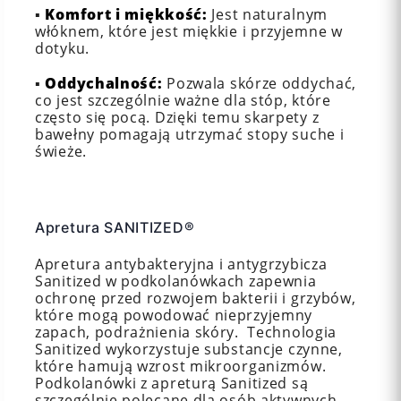
▪️
Komfort i miękkość:
Jest naturalnym
włóknem, które jest miękkie i przyjemne w
dotyku.
▪️
Oddychalność:
Pozwala skórze oddychać,
co jest szczególnie ważne dla stóp, które
często się pocą. Dzięki temu skarpety z
bawełny pomagają utrzymać stopy suche i
świeże.
Apretura SANITIZED®
Apretura antybakteryjna i antygrzybicza
Sanitized w podkolanówkach zapewnia
ochronę przed rozwojem bakterii i grzybów,
które mogą powodować nieprzyjemny
zapach, podrażnienia skóry. Technologia
Sanitized wykorzystuje substancje czynne,
które hamują wzrost mikroorganizmów.
Podkolanówki z apreturą Sanitized są
szczególnie polecane dla osób aktywnych