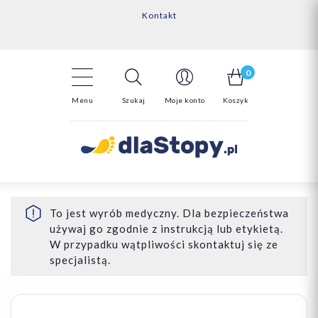
Kontakt
14 Dni na darmowy zwrot*
Darmowa dostawa powyżej 150zł
0
Menu
Szukaj
Moje konto
Koszyk
To jest wyrób medyczny. Dla bezpieczeństwa
używaj go zgodnie z instrukcją lub etykietą.
W przypadku wątpliwości skontaktuj się ze
specjalistą.