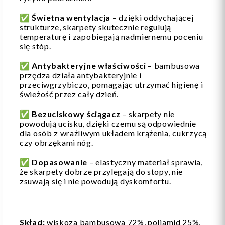
✅
Świetna wentylacja
– dzięki oddychającej
strukturze, skarpety skutecznie regulują
temperaturę i zapobiegają nadmiernemu poceniu
się stóp.
✅
Antybakteryjne właściwości
– bambusowa
przędza działa antybakteryjnie i
przeciwgrzybiczo, pomagając utrzymać higienę i
świeżość przez cały dzień.
✅
Bezuciskowy ściągacz
– skarpety nie
powodują ucisku, dzięki czemu są odpowiednie
dla osób z wrażliwym układem krążenia, cukrzycą
czy obrzękami nóg.
✅
Dopasowanie
– elastyczny materiał sprawia,
że skarpety dobrze przylegają do stopy, nie
zsuwają się i nie powodują dyskomfortu.
Skład:
wiskoza bambusowa 72%, poliamid 25%,