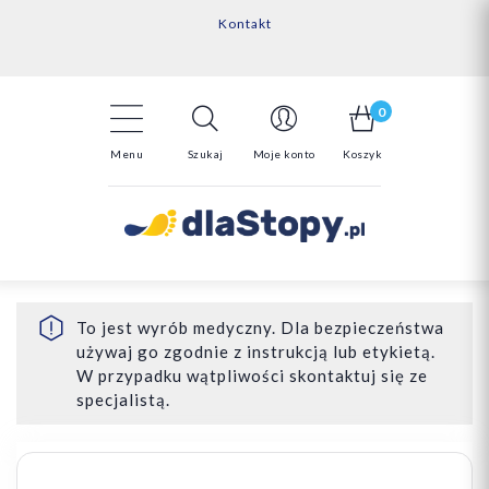
Kontakt
14 Dni na darmowy zwrot*
Darmowa dostawa powyżej 150zł
0
Menu
Szukaj
Moje konto
Koszyk
To jest wyrób medyczny. Dla bezpieczeństwa
używaj go zgodnie z instrukcją lub etykietą.
W przypadku wątpliwości skontaktuj się ze
specjalistą.