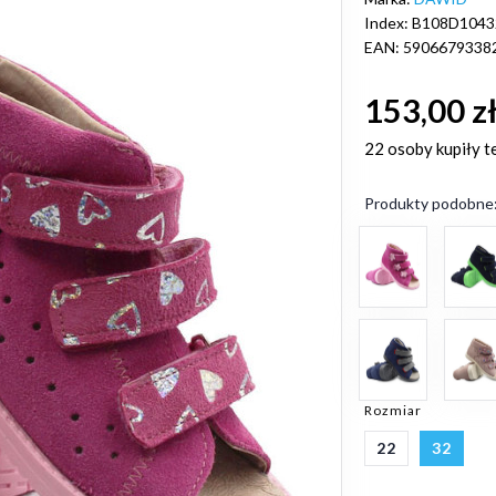
Index: B108D1043
EAN: 5906679338
153,00 z
22 osoby
kupiły t
Produkty podobne
Rozmiar
22
32