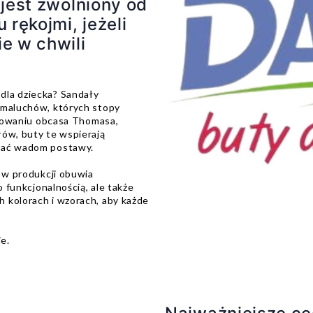
 jest zwolniony od
 rękojmi, jeżeli
e w chwili
dla dziecka? Sandały
 maluchów, których stopy
tosowaniu obcasa Thomasa,
łów, buty te wspierają
egać wadom postawy.
ę w produkcji obuwia
o funkcjonalnością, ale także
 kolorach i wzorach, aby każde
ie.