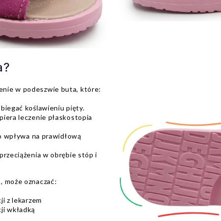
a?
nie w podeszwie buta, które:
biegać koślawieniu pięty.
piera leczenie płaskostopia
 co wpływa na prawidłową
przeciążenia w obrębie stóp i
, może oznaczać:
ji z lekarzem
ji wkładką