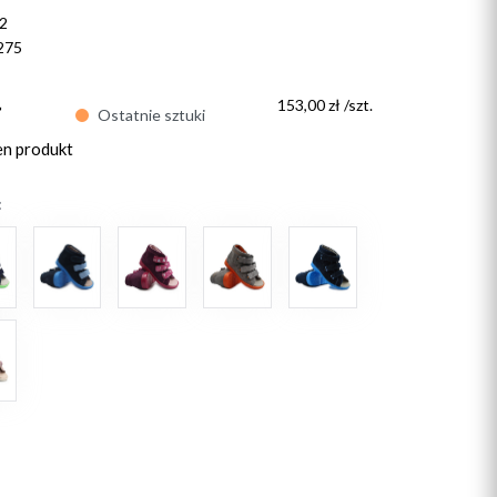
2
275
ł
153,00 zł /szt.
Ostatnie sztuki
en produkt
: