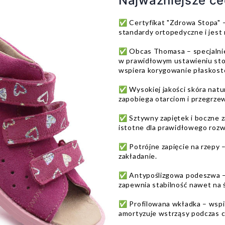
Najważniejsze c
✅ Certyfikat "Zdrowa Stopa" –
standardy ortopedyczne i jest
✅ Obcas Thomasa – specjalnie
w prawidłowym ustawieniu stop
wspiera korygowanie płaskost
✅ Wysokiej jakości skóra natur
zapobiega otarciom i przegrzew
✅ Sztywny zapiętek i boczne zak
istotne dla prawidłowego rozw
✅ Potrójne zapięcie na rzepy
zakładanie.
✅ Antypoślizgowa podeszwa – 
zapewnia stabilność nawet na ś
✅ Profilowana wkładka – wspie
amortyzuje wstrząsy podczas c