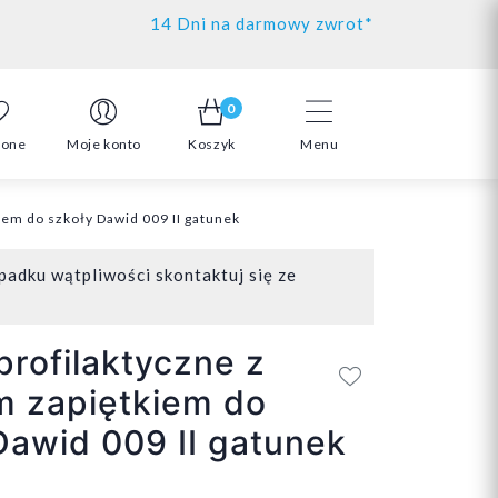
14 Dni na darmowy zwrot*
0
ione
Moje konto
Koszyk
Menu
iem do szkoły Dawid 009 II gatunek
padku wątpliwości skontaktuj się ze
profilaktyczne z
m zapiętkiem do
Dawid 009 II gatunek