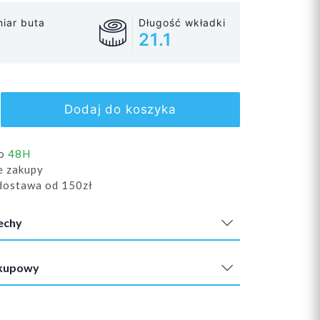
iar buta
Długość wkładki
21.1
Dodaj do koszyka
do
48H
e zakupy
ostawa od 150zł
echy
akupowy