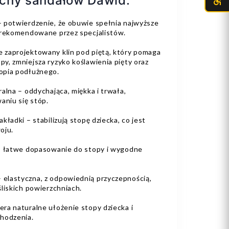
echy sandałów Dawid:
 potwierdzenie, że obuwie spełnia najwyższe
 rekomendowane przez specjalistów.
 zaprojektowany klin pod piętą, który pomaga
y, zmniejsza ryzyko koślawienia pięty oraz
opia podłużnego.
alna – oddychająca, miękka i trwała,
aniu się stóp.
ładki – stabilizują stopę dziecka, co jest
oju.
 – łatwe dopasowanie do stopy i wygodne
elastyczna, z odpowiednią przyczepnością,
liskich powierzchniach.
ra naturalne ułożenie stopy dziecka i
hodzenia.