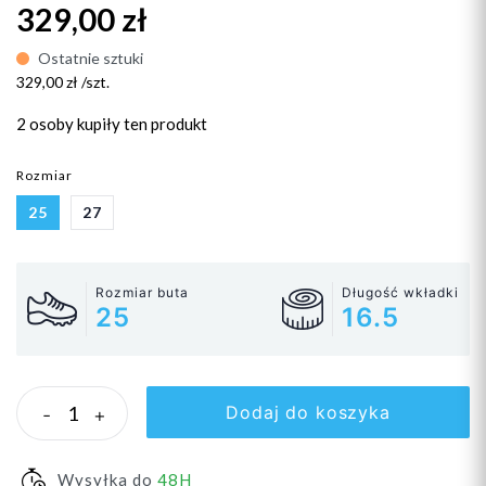
329,00 zł
Ostatnie sztuki
329,00 zł /szt.
2 osoby
kupiły ten produkt
Rozmiar
25
27
Rozmiar buta
Długość wkładki
25
16.5
Dodaj do koszyka
-
+
Wysyłka do
48H