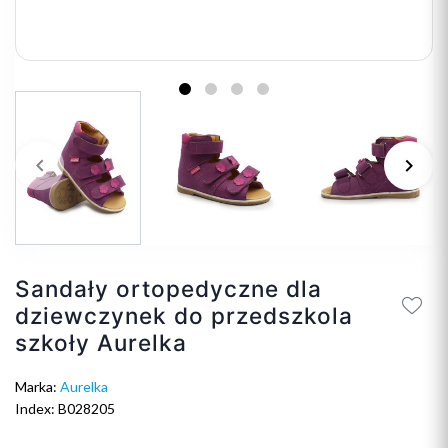
keyboard_arrow_left
keyboard_arrow_right
Poprzedni
Na
Sandały ortopedyczne dla
dziewczynek do przedszkola
szkoły Aurelka
Marka:
Aurelka
Index: B028205