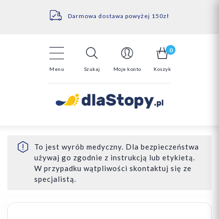
Kontakt
14 Dni na darmowy zwrot*
Darmowa dostawa powyżej 150zł
0
Menu
Szukaj
Moje konto
Koszyk
To jest wyrób medyczny. Dla bezpieczeństwa
używaj go zgodnie z instrukcją lub etykietą.
W przypadku wątpliwości skontaktuj się ze
specjalistą.