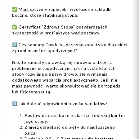
✅ Mają sztywny zapiętek i wydłużone zakładki
boczne, które stabilizują stopę.
✅ Certyfikat "Zdrowa Stopa" potwierdza ich
skuteczność w profilaktyce wad postawy.
2️⃣ Czy sandały Dawid są przeznaczone tylko dla dzieci
z problemami ortopedycznymi?
Nie, te sandały sprawdzą się zarówno u dzieci z
problemami ortopedycznymi, jak i u tych, których
stopy rozwijają się prawidłowo, ale wymagają
dodatkowego wsparcia profilaktycznego. Jeśli nie
masz pewności, warto skonsultować się z ortopedą
lub fizjoterapeutą.
3️⃣ Jak dobrać odpowiedni rozmiar sandałów?
Postaw dziecko boso na kartce i obrysuj kontur
jego stopy.
Zmierz odległość od pięty do najdłuższego
palca.
Dodaj ok. 0,5 – 0,7 cm zapasu dla komfortu.