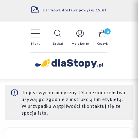
Kontakt
14 Dni na darmowy zwrot*
Darmowa dostawa powyżej 150zł
0
Menu
Szukaj
Moje konto
Koszyk
To jest wyrób medyczny. Dla bezpieczeństwa
używaj go zgodnie z instrukcją lub etykietą.
W przypadku wątpliwości skontaktuj się ze
specjalistą.