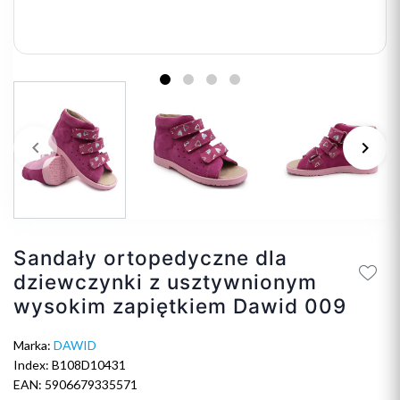
keyboard_arrow_left
keyboard_arrow_right
Poprzedni
Na
Sandały ortopedyczne dla
dziewczynki z usztywnionym
wysokim zapiętkiem Dawid 009
Marka:
DAWID
Index: B108D10431
EAN: 5906679335571