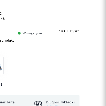
2
148
ł
143,00 zł /szt.
W magazynie
n produkt
:
31
iar buta
Długość wkładki