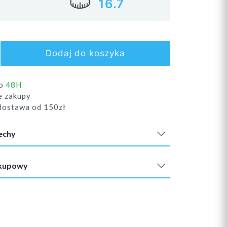
16.7
Dodaj do koszyka
do
48H
e zakupy
ostawa od 150zł
echy
akupowy