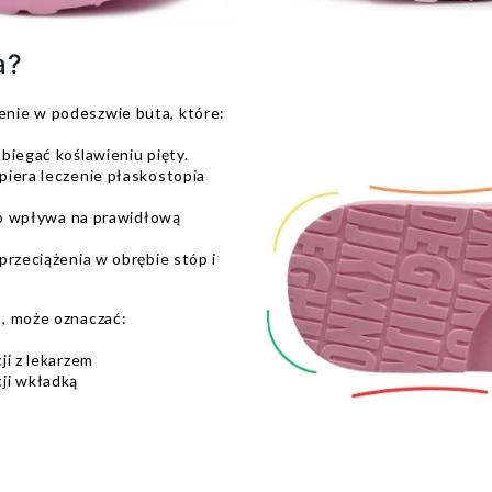
a?
nie w podeszwie buta, które:
biegać koślawieniu pięty.
piera leczenie płaskostopia
 co wpływa na prawidłową
przeciążenia w obrębie stóp i
, może oznaczać:
ji z lekarzem
ji wkładką