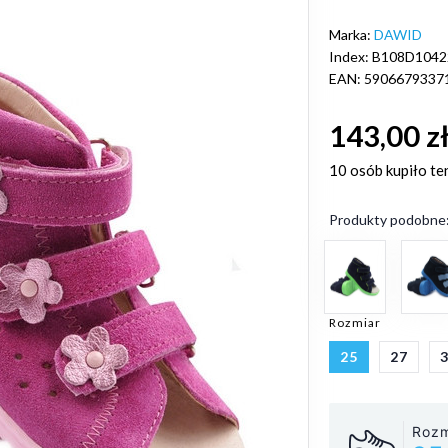
Marka:
DAWID
Index: B108D1042
EAN: 5906679337
143,00 z
10 osób
kupiło te
Produkty podobne
Rozmiar
25
27
Rozm