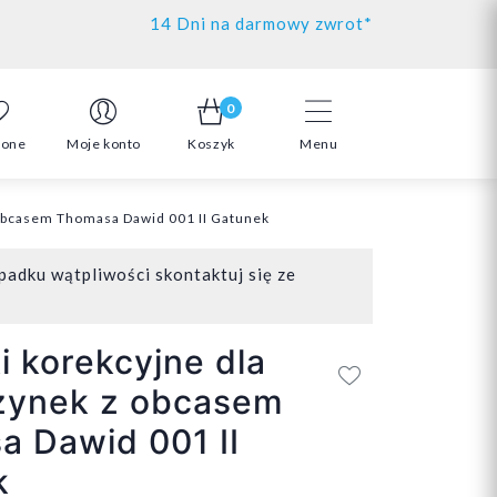
14 Dni na darmowy zwrot*
0
ione
Moje konto
Koszyk
Menu
 obcasem Thomasa Dawid 001 II Gatunek
padku wątpliwości skontaktuj się ze
i korekcyjne dla
zynek z obcasem
 Dawid 001 II
k