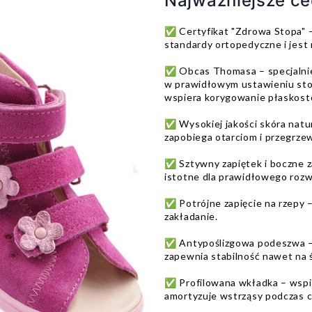
Najważniejsze c
✅ Certyfikat "Zdrowa Stopa" –
standardy ortopedyczne i jest
✅ Obcas Thomasa – specjalnie
w prawidłowym ustawieniu stop
wspiera korygowanie płaskost
✅ Wysokiej jakości skóra natur
zapobiega otarciom i przegrzew
✅ Sztywny zapiętek i boczne zak
istotne dla prawidłowego rozw
✅ Potrójne zapięcie na rzepy
zakładanie.
✅ Antypoślizgowa podeszwa – 
zapewnia stabilność nawet na ś
✅ Profilowana wkładka – wspie
amortyzuje wstrząsy podczas c