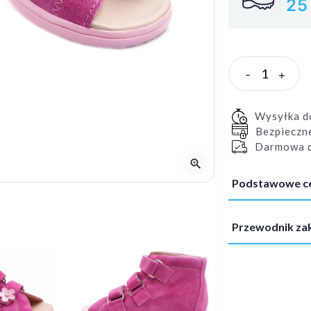
25
-
+
Wysyłka 
Bezpieczn
Darmowa d
zoom_in
Podstawowe c
Przewodnik z