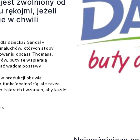
 jest zwolniony od
 rękojmi, jeżeli
e w chwili
dla dziecka? Sandały
 maluchów, których stopy
tosowaniu obcasa Thomasa,
łów, buty te wspierają
egać wadom postawy.
ę w produkcji obuwia
o funkcjonalnością, ale także
 kolorach i wzorach, aby każde
ie.