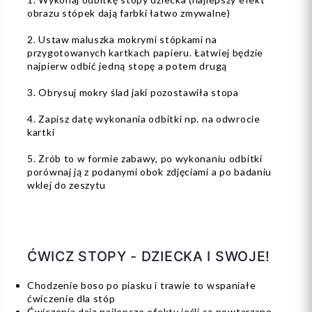
obrazu stópek dają farbki łatwo zmywalne)
2. Ustaw maluszka mokrymi stópkami na
przygotowanych kartkach papieru. Łatwiej będzie
najpierw odbić jedną stopę a potem drugą
3. Obrysuj mokry ślad jaki pozostawiła stopa
4. Zapisz datę wykonania odbitki np. na odwrocie
kartki
5. Zrób to w formie zabawy, po wykonaniu odbitki
porównaj ją z podanymi obok zdjęciami a po badaniu
wklej do zeszytu
ĆWICZ STOPY - DZIECKA I SWOJE!
Chodzenie boso po piasku i trawie to wspaniałe
ćwiczenie dla stóp
Ćwiczenia dają najlepsze efekty jeśli są powtarzane