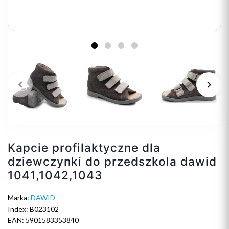
keyboard_arrow_left
keyboard_arrow_right
Poprzedni
Na
Kapcie profilaktyczne dla
dziewczynki do przedszkola dawid
1041,1042,1043
Marka:
DAWID
Index: B023102
EAN: 5901583353840