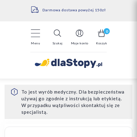
Kontakt
14 Dni na darmowy zwrot*
Darmowa dostawa powyżej 150zł
0
Menu
Szukaj
Moje konto
Koszyk
To jest wyrób medyczny. Dla bezpieczeństwa
używaj go zgodnie z instrukcją lub etykietą.
W przypadku wątpliwości skontaktuj się ze
specjalistą.