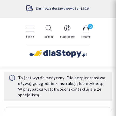
Kontakt
14 Dni na darmowy zwrot*
Darmowa dostawa powyżej 150zł
0
Menu
Szukaj
Moje konto
Koszyk
To jest wyrób medyczny. Dla bezpieczeństwa
używaj go zgodnie z instrukcją lub etykietą.
W przypadku wątpliwości skontaktuj się ze
specjalistą.