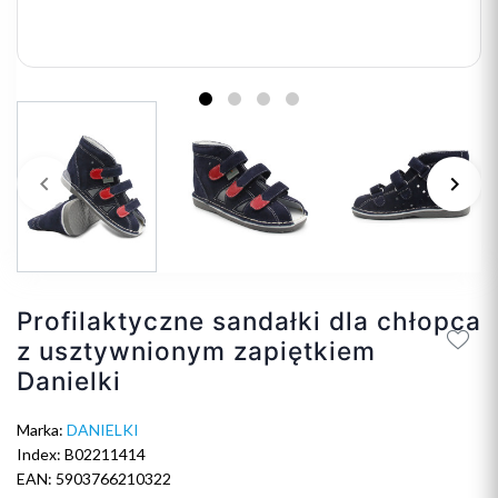
keyboard_arrow_left
keyboard_arrow_right
Poprzedni
Na
Profilaktyczne sandałki dla chłopca
z usztywnionym zapiętkiem
Danielki
Marka:
DANIELKI
Index: B02211414
EAN: 5903766210322