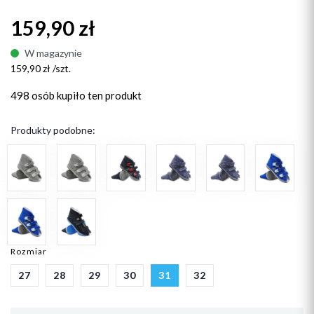
159,90 zł
W magazynie
159,90 zł /szt.
498 osób
kupiło ten produkt
Produkty podobne:
Rozmiar
27
28
29
30
31
32