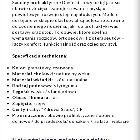
Sandały profilaktyczne Danielki to wysokiej jakości
obuwie dziecięce, zaprojektowane z myślą o
prawidłowym rozwoju stóp najmłodszych. Modele
dostępne w sklepie dlastopy.pl są polecane zarówno
do codziennego noszenia, jak i do profilaktyki wad
postawy oraz stóp. To obuwie, które spełnia
wymagania rodziców, ortopedów i fizjoterapeutów –
łączy komfort, funkcjonalność oraz dziecięcy styl.
Specyfikacja techniczna:
Kolor:
granatowy, czerwony
Materiał cholewki:
naturalny welur
Materiał wkładki:
skóra naturalna
Rodzaj podeszwy:
styroguma
Tęgość:
wąska / standardowa
Obcas Thomasa:
tak
Zapięcie:
rzepy
Certyfikaty:
“Zdrowa Stopa”, CE
Przeznaczenie:
obuwie profilaktyczne / obuwie
domowe / do przedszkola/ do szkoły / na lato i wakacje