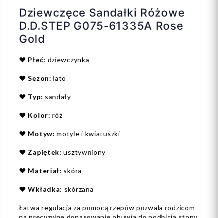
Dziewczęce Sandałki Różowe
D.D.STEP G075-61335A Rose
Gold
❤️
Płeć:
dziewczynka
❤️
Sezon:
lato
❤️
Typ:
sandały
❤️
Kolor:
róż
❤️
Motyw:
motyle i kwiatuszki
❤️
Zapiętek:
usztywniony
❤️
Materiał:
skóra
❤️
Wkładka:
skórzana
Łatwa regulacja za pomocą rzepów pozwala rodzicom
na precyzyjne dopasowanie obuwia do podbicia stopy