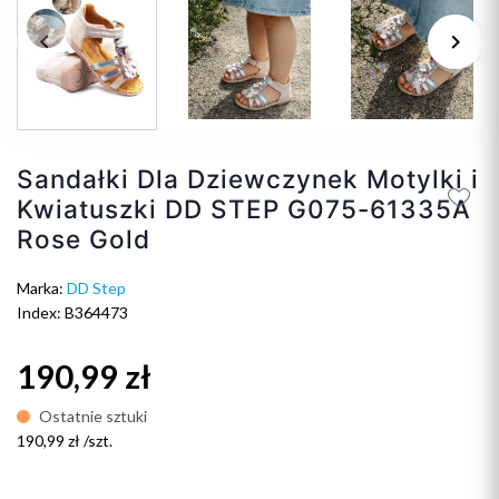
keyboard_arrow_left
keyboard_arrow_right
Poprzedni
Na
Sandałki Dla Dziewczynek Motylki i
Kwiatuszki DD STEP G075-61335A
Rose Gold
Marka:
DD Step
Index: B364473
190,99 zł
Ostatnie sztuki
190,99 zł /szt.