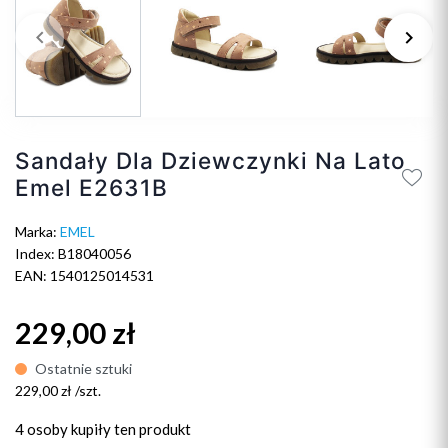
keyboard_arrow_left
keyboard_arrow_right
Poprzedni
Na
Sandały Dla Dziewczynki Na Lato
Emel E2631B
Marka:
EMEL
Index: B18040056
EAN: 1540125014531
229,00 zł
Ostatnie sztuki
229,00 zł /szt.
4 osoby
kupiły ten produkt