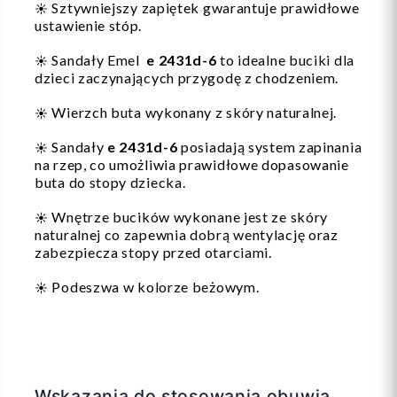
Sztywniejszy zapiętek gwarantuje prawidłowe
☀️
ustawienie stóp.
Sandały Emel
e 2431d-6
to idealne buciki dla
☀️
dzieci zaczynających przygodę z chodzeniem.
Wierzch buta wykonany z skóry naturalnej.
☀️
Sandały
e 2431d-6
posiadają system zapinania
☀️
na rzep, co umożliwia prawidłowe dopasowanie
buta do stopy dziecka.
Wnętrze bucików wykonane jest ze skóry
☀️
naturalnej co zapewnia dobrą wentylację oraz
zabezpiecza stopy przed otarciami.
Podeszwa w kolorze beżowym.
☀️
Wskazania do stosowania obuwia