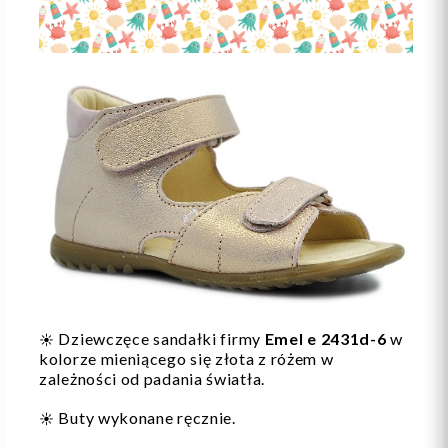
Dziewczęce sandałki firmy
Emel e 2431d-6
w
☀️
kolorze mieniącego się złota z różem w
zależności od padania światła.
Buty wykonane ręcznie.
☀️