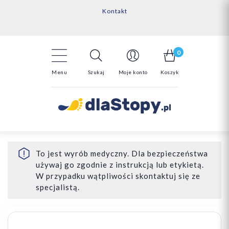
Kontakt
14 Dni na darmowy zwrot*
Darmowa dostawa powyżej 150zł
0
Menu
Szukaj
Moje konto
Koszyk
To jest wyrób medyczny. Dla bezpieczeństwa
używaj go zgodnie z instrukcją lub etykietą.
W przypadku wątpliwości skontaktuj się ze
specjalistą.