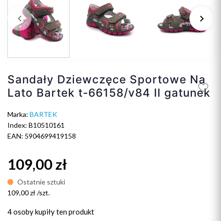
keyboard_arrow_left
keyboard_arrow_right
Poprzedni
Na
Sandały Dziewczęce Sportowe Na
Lato Bartek t-66158/v84 II gatunek
Marka:
BARTEK
Index: B10510161
EAN: 5904699419158
109,00 zł
Ostatnie sztuki
109,00 zł /szt.
4 osoby
kupiły ten produkt