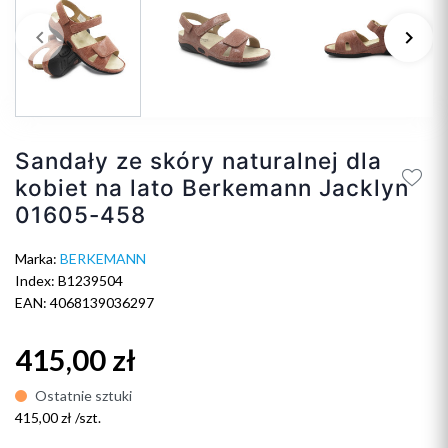
keyboard_arrow_left
keyboard_arrow_right
Poprzedni
Na
Sandały ze skóry naturalnej dla
kobiet na lato Berkemann Jacklyn
01605-458
Marka:
BERKEMANN
Index: B1239504
EAN: 4068139036297
415,00 zł
Ostatnie sztuki
415,00 zł /szt.