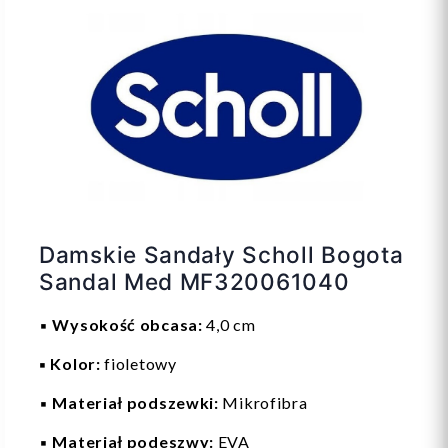
Damskie Sandały Scholl Bogota
Sandal Med MF320061040
▪️
Wysokość obcasa:
4,0 cm
▪️ Kolor:
fioletowy
▪️
Materiał podszewki:
Mikrofibra
▪️
Materiał podeszwy:
EVA