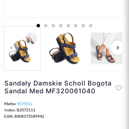
keyboard_arrow_left
keyboard_arrow_right
Poprzedni
Na
Sandały Damskie Scholl Bogota
Sandal Med MF320061040
Marka:
SCHOLL
Index: B2072111
EAN: 8004373589942