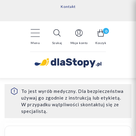
Kontakt
14 Dni na darmowy zwrot*
Darmowa dostawa powyżej 150zł
0
Menu
Szukaj
Moje konto
Koszyk
To jest wyrób medyczny. Dla bezpieczeństwa
używaj go zgodnie z instrukcją lub etykietą.
W przypadku wątpliwości skontaktuj się ze
specjalistą.