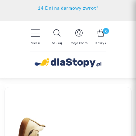
Kontakt
14 Dni na darmowy zwrot*
Darmowa dostawa powyżej 150zł
0
Menu
Szukaj
Moje konto
Koszyk