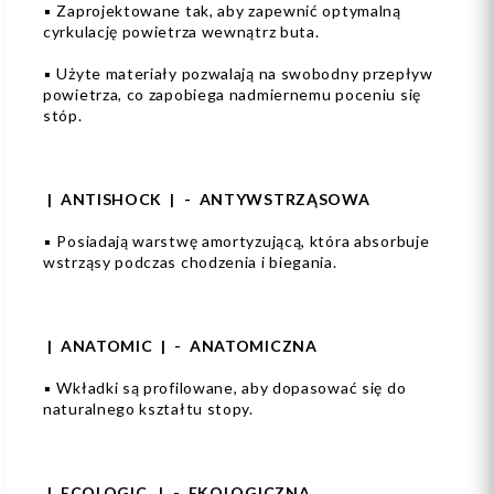
▪️ Zaprojektowane tak, aby zapewnić optymalną
cyrkulację powietrza wewnątrz buta.
▪️ Użyte materiały pozwalają na swobodny przepływ
powietrza, co zapobiega nadmiernemu poceniu się
stóp.
| ANTISHOCK | - ANTYWSTRZĄSOWA
▪️ Posiadają warstwę amortyzującą, która absorbuje
wstrząsy podczas chodzenia i biegania.
| ANATOMIC | - ANATOMICZNA
▪️ Wkładki są profilowane, aby dopasować się do
naturalnego kształtu stopy.
| ECOLOGIC | - EKOLOGICZNA