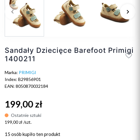
keyboard_arrow_left
keyboard_arrow_right
Poprzedni
Na
Sandały Dziecięce Barefoot Primigi
1400211
Marka:
PRIMIGI
Index: B29856901
EAN: 8050870032184
199,00 zł
Ostatnie sztuki
199,00 zł /szt.
15 osób
kupiło ten produkt