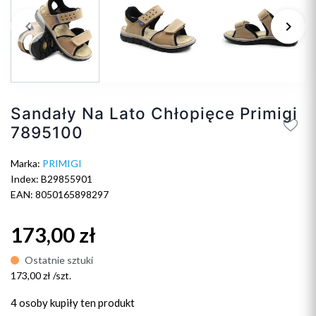
keyboard_arrow_left
keyboard_arrow_right
Poprzedni
Na
Sandały Na Lato Chłopięce Primigi
7895100
Marka:
PRIMIGI
Index: B29855901
EAN: 8050165898297
173,00 zł
Ostatnie sztuki
173,00 zł /szt.
4 osoby
kupiły ten produkt