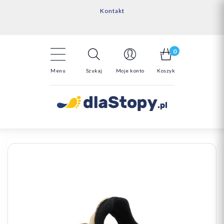
Kontakt
14 Dni na darmowy zwrot*
Darmowa dostawa powyżej 150zł
0
Menu
Szukaj
Moje konto
Koszyk