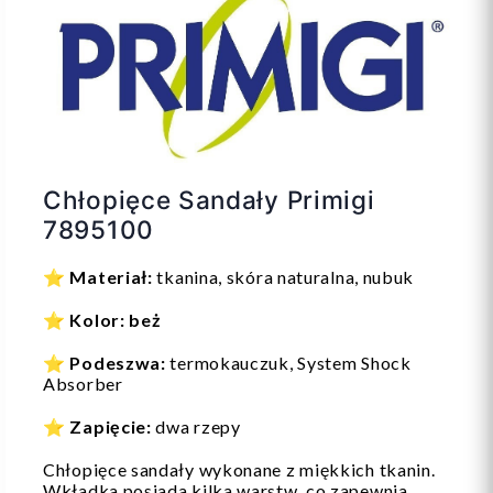
Chłopięce Sandały Primigi
7895100
⭐
Materiał:
tkanina, skóra naturalna, nubuk
⭐
Kolor: beż
⭐
Podeszwa:
termokauczuk, System Shock
Absorber
⭐
Zapięcie:
dwa rzepy
Chłopięce sandały wykonane z miękkich tkanin.
Wkładka posiada kilka warstw, co zapewnia